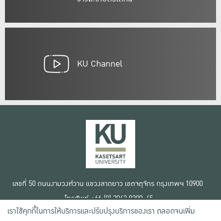
KU Channel
เลขที่ 50 ถนนงามวงศ์วาน แขวงลาดยาว เขตจตุจักร กรุงเทพฯ 10900
โทรศัพท์ +66 (0) 2942 8200-45
เราใช้คุกกี้ในการให้บริการและปรับปรุงบริการของเรา ตลอดจนเพิ่ม
เงื่อนไขการใช้งานเว็บไซต์