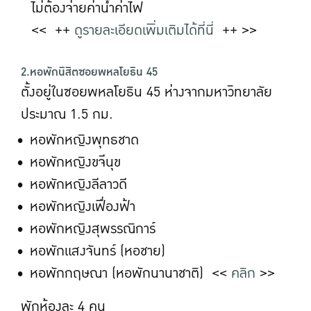
ไม่ต้องจ่ายค่าน้ำค่าไฟ
<< ++
ดูรายละเอียดเพิ่มเติมได้ที่นี่
++ >>
2.หอพักนิสิตซอยพหลโยธิน 45
ตั้งอยู่ในซอยพหลโยธิน 45 ห่างจากมหาวิทยาลัย
ประมาณ 1.5 กม.
หอพักหญิงพุทธชาด
หอพักหญิงขจีนุข
หอพักหญิงลีลาวดี
หอพักหญิงเฟื่องฟ้า
หอพักหญิงสุพรรณิการ์
หอพักแสงจันทร์ (หอชาย)
หอพักกฤษณา (หอพักนานาชาติ) <<
คลิก
>>
พักห้องละ 4 คน