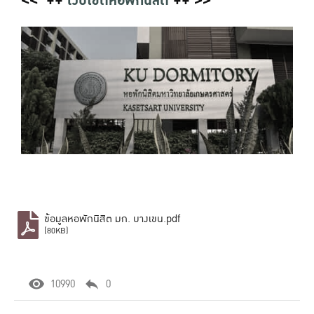
<< ++
เว็บไซต์หอพักนิสิต
++ >>
ข้อมูลหอพักนิสิต มก. บางเขน.pdf
(80KB)
10990
0