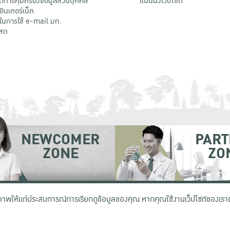
ติการคุ้มครองข้อมูลส่วนบุคคล
แผนผังเว็บไซต์
้อินเตอร์เน็ต
ติในการใช้ e-mail มก.
สด
NEWCOMER
PART
ZONE
ZO
 เขตจตุจักร กรุงเทพฯ 10900
โทรศัพท์ +66 (0) 2942 8200-45
ิภาพให้แก่ประสบการณ์การเรียกดูข้อมูลของคุณ หากคุณใช้งานเว็ปไซต์ของเราต