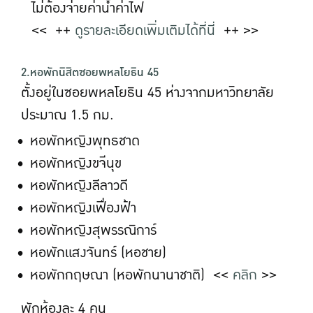
ไม่ต้องจ่ายค่าน้ำค่าไฟ
<< ++
ดูรายละเอียดเพิ่มเติมได้ที่นี่
++ >>
2.หอพักนิสิตซอยพหลโยธิน 45
ตั้งอยู่ในซอยพหลโยธิน 45 ห่างจากมหาวิทยาลัย
ประมาณ 1.5 กม.
หอพักหญิงพุทธชาด
หอพักหญิงขจีนุข
หอพักหญิงลีลาวดี
หอพักหญิงเฟื่องฟ้า
หอพักหญิงสุพรรณิการ์
หอพักแสงจันทร์ (หอชาย)
หอพักกฤษณา (หอพักนานาชาติ) <<
คลิก
>>
พักห้องละ 4 คน