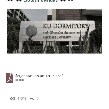
<< ++
เว็บไซต์หอพักนิสิต
++ >>
ข้อมูลหอพักนิสิต มก. บางเขน.pdf
(80KB)
11048
0