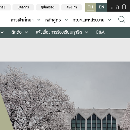
ก
ก
TH
EN
ก
ารย์
บุคลากร
ผู้ปกครอง
ศิษย์เก่า
การเข้าศึกษา
หลักสูตร
คณะและหน่วยงาน
ติดต่อ
แจ้งเรื่องการร้องเรียนทุจริต
Q&A