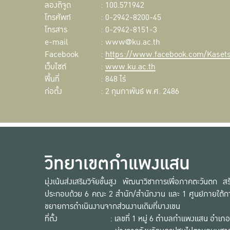
ลองติจูด
: 100.571942
โทรศัพท์
: 0-2942-8200-45
โทรสาร
: 0-2942-8151-3
e-mail
: www@ku.ac.th
Facebook
:
https://www.facebook.com/Kasetsa
เว็บไซต์
:
www.ku.ac.th
พื้นที่
: 848 ไร่
ก่อตั้ง
: 2 กุมภาพันธ์ พ.ศ. 2486
วิทยาเขตกำแพงแสน
มุ่งเน้นส่งเสริมวิจัยขั้นสูง พัฒนาวิชาการเพื่อภาคตะวันต
ประกอบด้วย 6 คณะ 2 สำนัก/สำนักงาน และ 1 ศูนย์ภายใต้กา
ขยายการดำเนินงานจากส่วนงานเดิมที่บางเขน
ที่ตั้ง
: เลขที่ 1 หมู่ 6 ตำบลกำแพงแสน อำ