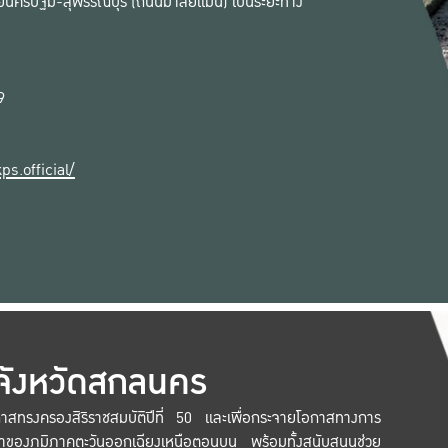
นครปฐม-สุพรรณบุรี (ถนนมาลัยแมน) เป็นระยะทาง
9
s.official/
 จังหวัดสกลนคร
วโรกาสทรงครองสิริราชสมบัติปีที่ 50 และเพื่อกระจายโอกาสทางการ
าของภูมิภาคตะวันออกเฉียงเหนือตอนบน พร้อมทั้งสนับสนุนช่วย