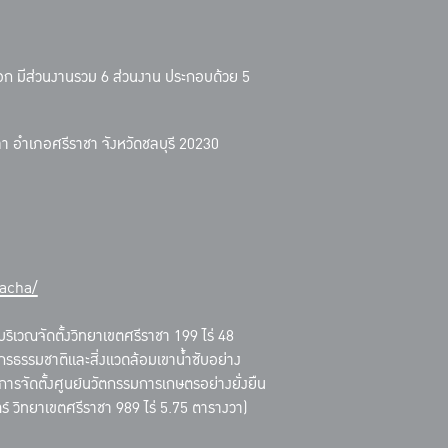
ออก มีส่วนงานรวม 6 ส่วนงาน ประกอบด้วย 5
ุขลา อำเภอศรีราชา จังหวัดชลบุรี 20230
acha/
ริเวณจัดตั้งวิทยาเขตศรีราชา 199 ไร่ 48
กรธรรมชาติและสิ่งแวดล้อมเขาน้ำซับอย่าง
งการจัดตั้งศูนย์นวัตกรรมการเกษตรอย่างยั่งยืน
 วิทยาเขตศรีราชา 989 ไร่ 5.75 ตารางวา)