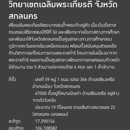
วิทยาเขตเฉลิมพระเกียรติ จังหวัด
สกลนคร
เพื่อเฉลิมพระเกียรติพระบาทสมเด็จพระเจ้าอยู่หัว เนื่องในวโรกาส
ทรงครองสิริราชสมบัติปีที่ 50 และเพื่อกระจายโอกาสทางการศึกษา
และพัฒนาให้จังหวัดสกลนครเป็นศูนย์กลางทางการศึกษาของ
ภูมิภาคตะวันออกเฉียงเหนือตอนบน พร้อมทั้งสนับสนุนช่วยเหลือ
ด้านวิชาการแก่โครงการตามพระราชดำริ โครงการอันเนื่องมาจาก
พระราชดำริ ตลอดจนเป็นศูนย์กลางพัฒนาการเกษตรแบบก้าวหน้า
มีส่วนงาน รวม 5 ส่วนงานประกอบด้วย 4 คณะ และ 1 สำนักงาน
ที่ตั้ง
: เลขที่ 59 หมู่ 1 ถนน วปรอ 366 ตำบลเชียงเครือ
อำเภอเมือง จังหวัดสกลนคร
47000 ตั้งอยู่ที่สนามบินเก่า บ้านเชียงเครือ อยู่ห่าง
จากตัวจังหวัด
ประมาณ 19 กิโลเมตร ตามเส้นทางหมายเลข 22
(สกลนคร-นครพนม)
ละติจูด
: 17.290154
ลองติจูด
: 104.108582