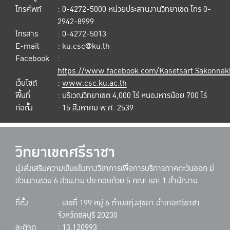
โทรศัพท์
: 0-4272-5000 หน่วยประสานงานวิทยาเขต โทร 0-
2942-8999
โทรสาร
: 0-4272-5013
E-mail
: ku.csc@ku.th
Facebook
:
https://www.facebook.com/Kasetsart.Sakonna
เว็บไซต์
:
www.csc.ku.ac.th
พื้นที่
: บริเวณวิทยาเขต 4,000 ไร่ หนองหารน้อย 700 ไร่
ก่อตั้ง
: 15 สิงหาคม พ.ศ. 2539
วิทยาเขตศรีราชา
มุ่งส่งเสริมความเข้มแข็งทางวิชาการเพื่อการบริการภาคตะวันออก มี
ส่วนงานรวม 6 ส่วนงาน ประกอบด้วย 5 คณะ และ 1 สำนักงาน
ที่ตั้ง
: เลขที่ 199 หมู่ 6 ตำบลทุ่งสุขลา อำเภอศรีราชา
จังหวัดชลบุรี 20230
ละติจูด
: 13.120993