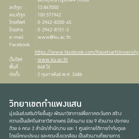
เขตจตุจักร กรุงเทพฯ 10900
ละติจูด
: 13.847050
ลองติจูด
: 100.571942
โทรศัพท์
: 0-2942-8200-45
โทรสาร
: 0-2942-8151-3
e-mail
: www@ku.ac.th
Facebook
:
https://www.facebook.com/KasetsartUniversity
เว็บไซต์
:
www.ku.ac.th
พื้นที่
: 848 ไร่
ก่อตั้ง
: 2 กุมภาพันธ์ พ.ศ. 2486
วิทยาเขตกำแพงแสน
มุ่งเน้นส่งเสริมวิจัยขั้นสูง พัฒนาวิชาการเพื่อภาคตะวันตก สร้าง
ความเป็นเลิศในสาขาวิชาเกษตร มีส่วนงาน รวม 9 ส่วนงาน ประกอบ
ด้วย 6 คณะ 2 สำนัก/สำนักงาน และ 1 ศูนย์ภายใต้การกำกับดูแล
โดยมีคณะประมง และคณะสิ่งแวดล้อม เป็นส่วนงานที่ขยายการ