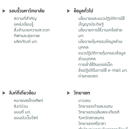
รอบรั้วมหาวิทยาลัย
ข้อมูลทั่วไป
สถานที่สำคัญ
นโยบายและแนวปฏิบัติการใช้
แหล่งเรียนรู้
ปัญญาประดิษฐ์
สิ่งอำนวยความสะดวก
นโยบายการใช้งานเครือข่าย
กีฬาและสุขภาพ
มก.
ผลิตภัณฑ์ มก.
นโยบายคุ้มครองข้อมูลส่วน
บุคคล
แนวปฏิบัติการคุ้มครองข้อมูล
ส่วนบุคคล
การเข้าใช้อินเตอร์เน็ต
ข้อปฏิบัติในการใช้ e-mail มก.
ถ่ายทอดสด
ลิงก์ที่เกี่ยวข้อง
วิทยาเขต
หมายเลขโทรศัพท์
บางเขน
ลิงก์ด่วน
วิทยาเขตกําแพงแสน
แผนที่ มก.
วิทยาเขตเฉลิมพระเกียรติ
แผนผังเว็บไซต์
จังหวัดสกลนคร
วิทยาเขตศรีราชา