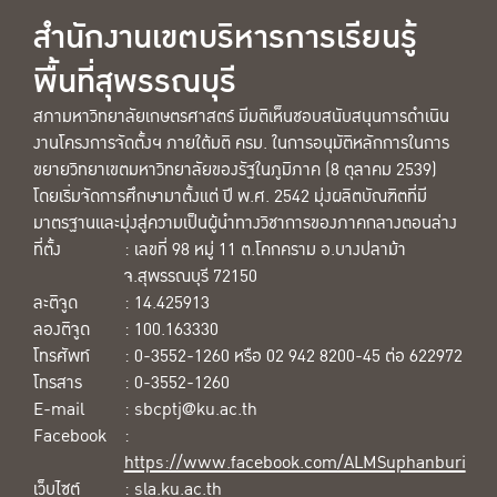
สำนักงานเขตบริหารการเรียนรู้
พื้นที่สุพรรณบุรี
สภามหาวิทยาลัยเกษตรศาสตร์ มีมติเห็นชอบสนับสนุนการดำเนิน
งานโครงการจัดตั้งฯ ภายใต้มติ ครม. ในการอนุมัติหลักการในการ
ขยายวิทยาเขตมหาวิทยาลัยของรัฐในภูมิภาค (8 ตุลาคม 2539)
โดยเริ่มจัดการศึกษามาตั้งแต่ ปี พ.ศ. 2542 มุ่งผลิตบัณฑิตที่มี
มาตรฐานและมุ่งสู่ความเป็นผู้นำทางวิชาการของภาคกลางตอนล่าง
ที่ตั้ง
: เลขที่ 98 หมู่ 11 ต.โคกคราม อ.บางปลาม้า
จ.สุพรรณบุรี 72150
ละติจูด
: 14.425913
ลองติจูด
: 100.163330
โทรศัพท์
: 0-3552-1260 หรือ 02 942 8200-45 ต่อ 622972
โทรสาร
: 0-3552-1260
E-mail
: sbcptj@ku.ac.th
Facebook
:
https://www.facebook.com/ALMSuphanburi
เว็บไซต์
:
sla.ku.ac.th