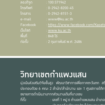
ลองติจูด
: 100.571942
โทรศัพท์
: 0-2942-8200-45
โทรสาร
: 0-2942-8151-3
e-mail
: www@ku.ac.th
Facebook
:
https://www.facebook.com/Kasetsa
เว็บไซต์
:
www.ku.ac.th
พื้นที่
: 848 ไร่
ก่อตั้ง
: 2 กุมภาพันธ์ พ.ศ. 2486
วิทยาเขตกำแพงแสน
มุ่งเน้นส่งเสริมวิจัยขั้นสูง พัฒนาวิชาการเพื่อภาคตะวันต
ประกอบด้วย 6 คณะ 2 สำนัก/สำนักงาน และ 1 ศูนย์ภายใต้กา
ขยายการดำเนินงานจากส่วนงานเดิมที่บางเขน
ที่ตั้ง
: เลขที่ 1 หมู่ 6 ตำบลกำแพงแสน อำ