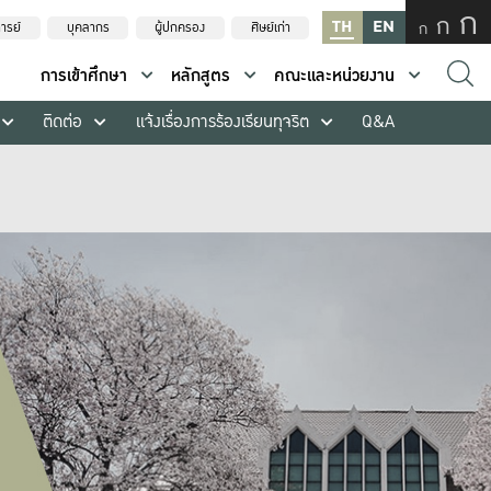
ก
ก
TH
EN
ก
ารย์
บุคลากร
ผู้ปกครอง
ศิษย์เก่า
การเข้าศึกษา
หลักสูตร
คณะและหน่วยงาน
ติดต่อ
แจ้งเรื่องการร้องเรียนทุจริต
Q&A