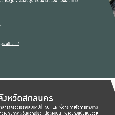
นครปฐม-สุพรรณบุรี (ถนนมาลัยแมน) เป็นระยะทาง
9
s.official/
 จังหวัดสกลนคร
วโรกาสทรงครองสิริราชสมบัติปีที่ 50 และเพื่อกระจายโอกาสทางการ
าของภูมิภาคตะวันออกเฉียงเหนือตอนบน พร้อมทั้งสนับสนุนช่วย