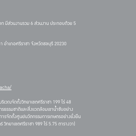
ออก มีส่วนงานรวม 6 ส่วนงาน ประกอบด้วย 5
ุขลา อำเภอศรีราชา จังหวัดชลบุรี 20230
acha/
ริเวณจัดตั้งวิทยาเขตศรีราชา 199 ไร่ 48
กรธรรมชาติและสิ่งแวดล้อมเขาน้ำซับอย่าง
งการจัดตั้งศูนย์นวัตกรรมการเกษตรอย่างยั่งยืน
 วิทยาเขตศรีราชา 989 ไร่ 5.75 ตารางวา)