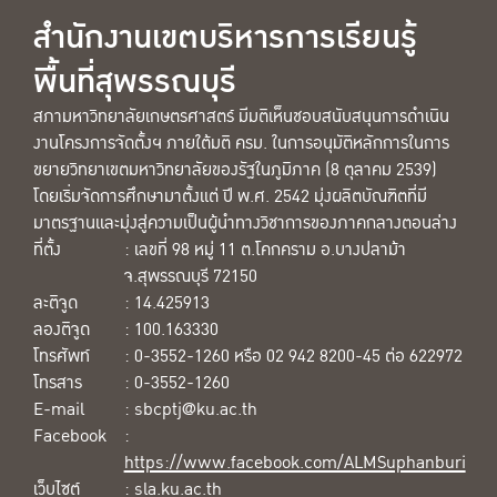
สำนักงานเขตบริหารการเรียนรู้
พื้นที่สุพรรณบุรี
สภามหาวิทยาลัยเกษตรศาสตร์ มีมติเห็นชอบสนับสนุนการดำเนิน
งานโครงการจัดตั้งฯ ภายใต้มติ ครม. ในการอนุมัติหลักการในการ
ขยายวิทยาเขตมหาวิทยาลัยของรัฐในภูมิภาค (8 ตุลาคม 2539)
โดยเริ่มจัดการศึกษามาตั้งแต่ ปี พ.ศ. 2542 มุ่งผลิตบัณฑิตที่มี
มาตรฐานและมุ่งสู่ความเป็นผู้นำทางวิชาการของภาคกลางตอนล่าง
ที่ตั้ง
: เลขที่ 98 หมู่ 11 ต.โคกคราม อ.บางปลาม้า
จ.สุพรรณบุรี 72150
ละติจูด
: 14.425913
ลองติจูด
: 100.163330
โทรศัพท์
: 0-3552-1260 หรือ 02 942 8200-45 ต่อ 622972
โทรสาร
: 0-3552-1260
E-mail
: sbcptj@ku.ac.th
Facebook
:
https://www.facebook.com/ALMSuphanburi
เว็บไซต์
:
sla.ku.ac.th