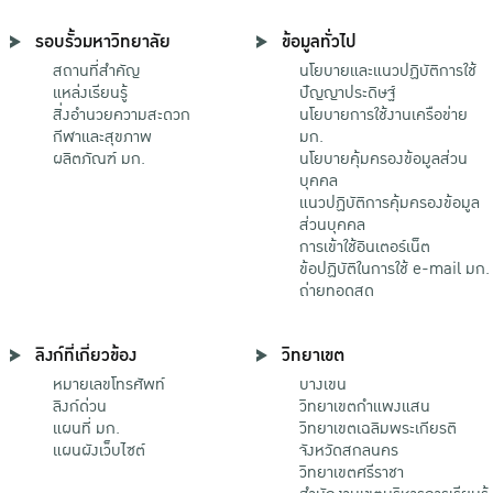
รอบรั้วมหาวิทยาลัย
ข้อมูลทั่วไป
สถานที่สำคัญ
นโยบายและแนวปฏิบัติการใช้
แหล่งเรียนรู้
ปัญญาประดิษฐ์
สิ่งอำนวยความสะดวก
นโยบายการใช้งานเครือข่าย
กีฬาและสุขภาพ
มก.
ผลิตภัณฑ์ มก.
นโยบายคุ้มครองข้อมูลส่วน
บุคคล
แนวปฏิบัติการคุ้มครองข้อมูล
ส่วนบุคคล
การเข้าใช้อินเตอร์เน็ต
ข้อปฏิบัติในการใช้ e-mail มก.
ถ่ายทอดสด
ลิงก์ที่เกี่ยวข้อง
วิทยาเขต
หมายเลขโทรศัพท์
บางเขน
ลิงก์ด่วน
วิทยาเขตกําแพงแสน
แผนที่ มก.
วิทยาเขตเฉลิมพระเกียรติ
แผนผังเว็บไซต์
จังหวัดสกลนคร
วิทยาเขตศรีราชา