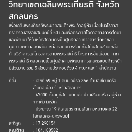
วิทยาเขตเฉลิมพระเกียรติ จังหวัด
สกลนคร
เพื่อเฉลิมพระเกียรติพระบาทสมเด็จพระเจ้าอยู่หัว เนื่องในวโรกาส
ทรงครองสิริราชสมบัติปีที่ 50 และเพื่อกระจายโอกาสทางการศึกษา
และพัฒนาให้จังหวัดสกลนครเป็นศูนย์กลางทางการศึกษาของ
ภูมิภาคตะวันออกเฉียงเหนือตอนบน พร้อมทั้งสนับสนุนช่วยเหลือ
ด้านวิชาการแก่โครงการตามพระราชดำริ โครงการอันเนื่องมาจาก
พระราชดำริ ตลอดจนเป็นศูนย์กลางพัฒนาการเกษตรแบบก้าวหน้า
มีส่วนงาน รวม 5 ส่วนงานประกอบด้วย 4 คณะ และ 1 สำนักงาน
ที่ตั้ง
: เลขที่ 59 หมู่ 1 ถนน วปรอ 366 ตำบลเชียงเครือ
อำเภอเมือง จังหวัดสกลนคร
47000 ตั้งอยู่ที่สนามบินเก่า บ้านเชียงเครือ อยู่ห่าง
จากตัวจังหวัด
ประมาณ 19 กิโลเมตร ตามเส้นทางหมายเลข 22
(สกลนคร-นครพนม)
ละติจูด
: 17.290154
ลองติจูด
: 104.108582