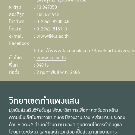
เขตจตุจักร กรุงเทพฯ 10900
ละติจูด
: 13.847050
ลองติจูด
: 100.571942
โทรศัพท์
: 0-2942-8200-45
โทรสาร
: 0-2942-8151-3
e-mail
: www@ku.ac.th
Facebook
:
https://www.facebook.com/KasetsartUniversity
เว็บไซต์
:
www.ku.ac.th
พื้นที่
: 848 ไร่
ก่อตั้ง
: 2 กุมภาพันธ์ พ.ศ. 2486
วิทยาเขตกำแพงแสน
มุ่งเน้นส่งเสริมวิจัยขั้นสูง พัฒนาวิชาการเพื่อภาคตะวันตก สร้าง
ความเป็นเลิศในสาขาวิชาเกษตร มีส่วนงาน รวม 9 ส่วนงาน ประกอบ
ด้วย 6 คณะ 2 สำนัก/สำนักงาน และ 1 ศูนย์ภายใต้การกำกับดูแล
โดยมีคณะประมง และคณะสิ่งแวดล้อม เป็นส่วนงานที่ขยายการ