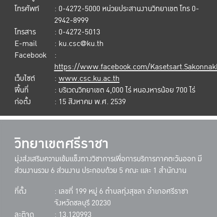
โทรศัพท์
: 0-4272-5000 หน่วยประสานงานวิทยาเขต โทร 0-
2942-8999
โทรสาร
: 0-4272-5013
E-mail
: ku.csc@ku.th
Facebook
:
https://www.facebook.com/Kasetsart.Sakonna
เว็บไซต์
:
www.csc.ku.ac.th
พื้นที่
: บริเวณวิทยาเขต 4,000 ไร่ หนองหารน้อย 700 ไร่
ก่อตั้ง
: 15 สิงหาคม พ.ศ. 2539
วิทยาเขตศรีราชา
มุ่งส่งเสริมความเข้มแข็งทางวิชาการเพื่อการบริการภาคตะวันออก มี
ส่วนงานรวม 6 ส่วนงาน ประกอบด้วย 5 คณะ และ 1 สำนักงาน
ที่ตั้ง
: เลขที่ 199 หมู่ 6 ตำบลทุ่งสุขลา อำเภอศรีราชา
จังหวัดชลบุรี 20230
ละติจูด
: 13.120993