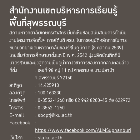
สำนักงานเขตบริหารการเรียนรู้
พื้นที่สุพรรณบุรี
สภามหาวิทยาลัยเกษตรศาสตร์ มีมติเห็นชอบสนับสนุนการดำเนิน
งานโครงการจัดตั้งฯ ภายใต้มติ ครม. ในการอนุมัติหลักการในการ
ขยายวิทยาเขตมหาวิทยาลัยของรัฐในภูมิภาค (8 ตุลาคม 2539)
โดยเริ่มจัดการศึกษามาตั้งแต่ ปี พ.ศ. 2542 มุ่งผลิตบัณฑิตที่มี
มาตรฐานและมุ่งสู่ความเป็นผู้นำทางวิชาการของภาคกลางตอนล่าง
ที่ตั้ง
: เลขที่ 98 หมู่ 11 ต.โคกคราม อ.บางปลาม้า
จ.สุพรรณบุรี 72150
ละติจูด
: 14.425913
ลองติจูด
: 100.163330
โทรศัพท์
: 0-3552-1260 หรือ 02 942 8200-45 ต่อ 622972
โทรสาร
: 0-3552-1260
E-mail
: sbcptj@ku.ac.th
Facebook
:
https://www.facebook.com/ALMSuphanburi
เว็บไซต์
:
sla.ku.ac.th