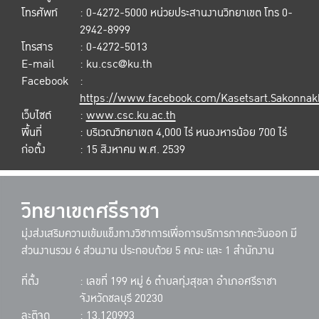
โทรศัพท์
: 0-4272-5000 หน่วยประสานงานวิทยาเขต โทร 0-
2942-8999
โทรสาร
: 0-4272-5013
E-mail
: ku.csc@ku.th
Facebook
:
https://www.facebook.com/Kasetsart.Sakonna
เว็บไซต์
:
www.csc.ku.ac.th
พื้นที่
: บริเวณวิทยาเขต 4,000 ไร่ หนองหารน้อย 700 ไร่
ก่อตั้ง
: 15 สิงหาคม พ.ศ. 2539
วิทยาเขตศรีราชา
มุ่งส่งเสริมความเข้มแข็งทางวิชาการเพื่อการบริการภาคตะวันออก มี
ส่วนงานรวม 6 ส่วนงาน ประกอบด้วย 5 คณะ และ 1 สำนักงาน
ที่ตั้ง
: เลขที่ 199 หมู่ 6 ตำบลทุ่งสุขลา อำเภอศรีราชา
จังหวัดชลบุรี 20230
ละติจูด
: 13.120993