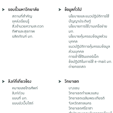
รอบรั้วมหาวิทยาลัย
ข้อมูลทั่วไป
สถานที่สำคัญ
นโยบายและแนวปฏิบัติการใช้
แหล่งเรียนรู้
ปัญญาประดิษฐ์
สิ่งอำนวยความสะดวก
นโยบายการใช้งานเครือข่าย
กีฬาและสุขภาพ
มก.
ผลิตภัณฑ์ มก.
นโยบายคุ้มครองข้อมูลส่วน
บุคคล
แนวปฏิบัติการคุ้มครองข้อมูล
ส่วนบุคคล
การเข้าใช้อินเตอร์เน็ต
ข้อปฏิบัติในการใช้ e-mail มก.
ถ่ายทอดสด
ลิงก์ที่เกี่ยวข้อง
วิทยาเขต
หมายเลขโทรศัพท์
บางเขน
ลิงก์ด่วน
วิทยาเขตกําแพงแสน
แผนที่ มก.
วิทยาเขตเฉลิมพระเกียรติ
แผนผังเว็บไซต์
จังหวัดสกลนคร
วิทยาเขตศรีราชา