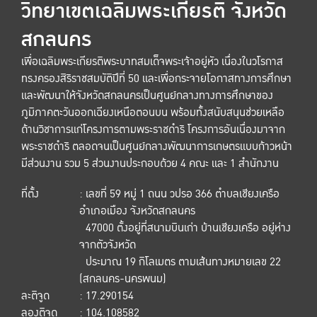
วิทยาเขตเฉลิมพระเกียรติ จังหวัด
สกลนคร
เพื่อเฉลิมพระเกียรติพระบาทสมเด็จพระเจ้าอยู่หัว เนื่องในวโรกาส
ทรงครองสิริราชสมบัติปีที่ 50 และเพื่อกระจายโอกาสทางการศึกษา
และพัฒนาให้จังหวัดสกลนครเป็นศูนย์กลางทางการศึกษาของ
ภูมิภาคตะวันออกเฉียงเหนือตอนบน พร้อมทั้งสนับสนุนช่วยเหลือ
ด้านวิชาการแก่โครงการตามพระราชดำริ โครงการอันเนื่องมาจาก
พระราชดำริ ตลอดจนเป็นศูนย์กลางพัฒนาการเกษตรแบบก้าวหน้า
มีส่วนงาน รวม 5 ส่วนงานประกอบด้วย 4 คณะ และ 1 สำนักงาน
ที่ตั้ง
: เลขที่ 59 หมู่ 1 ถนน วปรอ 366 ตำบลเชียงเครือ
อำเภอเมือง จังหวัดสกลนคร
47000 ตั้งอยู่ที่สนามบินเก่า บ้านเชียงเครือ อยู่ห่าง
จากตัวจังหวัด
ประมาณ 19 กิโลเมตร ตามเส้นทางหมายเลข 22
(สกลนคร-นครพนม)
ละติจูด
: 17.290154
ลองติจูด
: 104.108582