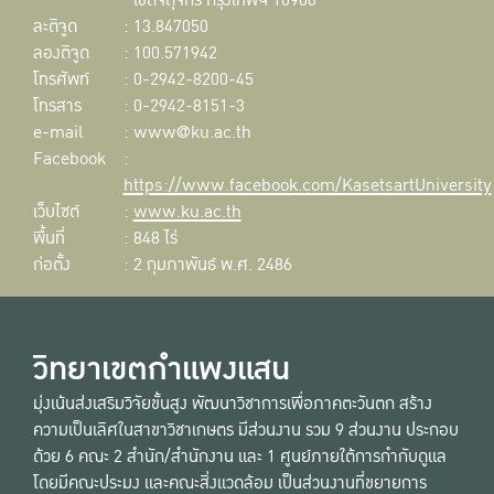
เขตจตุจักร กรุงเทพฯ 10900
ละติจูด
: 13.847050
ลองติจูด
: 100.571942
โทรศัพท์
: 0-2942-8200-45
โทรสาร
: 0-2942-8151-3
e-mail
: www@ku.ac.th
Facebook
:
https://www.facebook.com/KasetsartUniversity
เว็บไซต์
:
www.ku.ac.th
พื้นที่
: 848 ไร่
ก่อตั้ง
: 2 กุมภาพันธ์ พ.ศ. 2486
วิทยาเขตกำแพงแสน
มุ่งเน้นส่งเสริมวิจัยขั้นสูง พัฒนาวิชาการเพื่อภาคตะวันตก สร้าง
ความเป็นเลิศในสาขาวิชาเกษตร มีส่วนงาน รวม 9 ส่วนงาน ประกอบ
ด้วย 6 คณะ 2 สำนัก/สำนักงาน และ 1 ศูนย์ภายใต้การกำกับดูแล
โดยมีคณะประมง และคณะสิ่งแวดล้อม เป็นส่วนงานที่ขยายการ