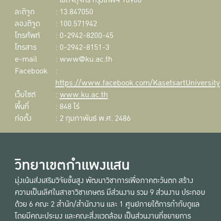
เขตจตุจักร กรุงเทพฯ 10900
ละติจูด
: 13.847050
ลองติจูด
: 100.571942
โทรศัพท์
: 0-2942-8200-45
โทรสาร
: 0-2942-8151-3
e-mail
: www@ku.ac.th
Facebook
:
https://www.facebook.com/KasetsartUniversity
เว็บไซต์
:
www.ku.ac.th
พื้นที่
: 848 ไร่
ก่อตั้ง
: 2 กุมภาพันธ์ พ.ศ. 2486
วิทยาเขตกำแพงแสน
มุ่งเน้นส่งเสริมวิจัยขั้นสูง พัฒนาวิชาการเพื่อภาคตะวันตก สร้าง
ความเป็นเลิศในสาขาวิชาเกษตร มีส่วนงาน รวม 9 ส่วนงาน ประกอบ
ด้วย 6 คณะ 2 สำนัก/สำนักงาน และ 1 ศูนย์ภายใต้การกำกับดูแล
โดยมีคณะประมง และคณะสิ่งแวดล้อม เป็นส่วนงานที่ขยายการ