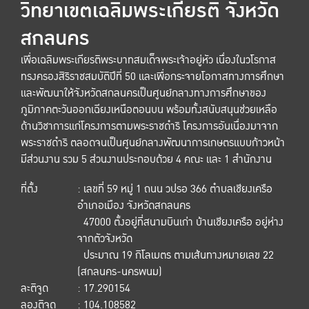
วิทยาเขตเฉลิมพระเกียรติ จังหวัด
สกลนคร
เพื่อเฉลิมพระเกียรติพระบาทสมเด็จพระเจ้าอยู่หัว เนื่องในวโรกาส
ทรงครองสิริราชสมบัติปีที่ 50 และเพื่อกระจายโอกาสทางการศึกษา
และพัฒนาให้จังหวัดสกลนครเป็นศูนย์กลางทางการศึกษาของ
ภูมิภาคตะวันออกเฉียงเหนือตอนบน พร้อมทั้งสนับสนุนช่วยเหลือ
ด้านวิชาการแก่โครงการตามพระราชดำริ โครงการอันเนื่องมาจาก
พระราชดำริ ตลอดจนเป็นศูนย์กลางพัฒนาการเกษตรแบบก้าวหน้า
มีส่วนงาน รวม 5 ส่วนงานประกอบด้วย 4 คณะ และ 1 สำนักงาน
ที่ตั้ง
: เลขที่ 59 หมู่ 1 ถนน วปรอ 366 ตำบลเชียงเครือ
อำเภอเมือง จังหวัดสกลนคร
47000 ตั้งอยู่ที่สนามบินเก่า บ้านเชียงเครือ อยู่ห่าง
จากตัวจังหวัด
ประมาณ 19 กิโลเมตร ตามเส้นทางหมายเลข 22
(สกลนคร-นครพนม)
ละติจูด
: 17.290154
ลองติจูด
: 104.108582