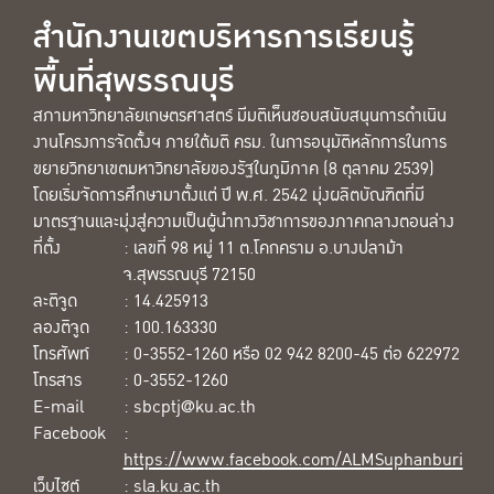
สำนักงานเขตบริหารการเรียนรู้
พื้นที่สุพรรณบุรี
สภามหาวิทยาลัยเกษตรศาสตร์ มีมติเห็นชอบสนับสนุนการดำเนิน
งานโครงการจัดตั้งฯ ภายใต้มติ ครม. ในการอนุมัติหลักการในการ
ขยายวิทยาเขตมหาวิทยาลัยของรัฐในภูมิภาค (8 ตุลาคม 2539)
โดยเริ่มจัดการศึกษามาตั้งแต่ ปี พ.ศ. 2542 มุ่งผลิตบัณฑิตที่มี
มาตรฐานและมุ่งสู่ความเป็นผู้นำทางวิชาการของภาคกลางตอนล่าง
ที่ตั้ง
: เลขที่ 98 หมู่ 11 ต.โคกคราม อ.บางปลาม้า
จ.สุพรรณบุรี 72150
ละติจูด
: 14.425913
ลองติจูด
: 100.163330
โทรศัพท์
: 0-3552-1260 หรือ 02 942 8200-45 ต่อ 622972
โทรสาร
: 0-3552-1260
E-mail
: sbcptj@ku.ac.th
Facebook
:
https://www.facebook.com/ALMSuphanburi
เว็บไซต์
:
sla.ku.ac.th