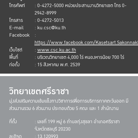
โทรศัพท์
: 0-4272-5000 หน่วยประสานงานวิทยาเขต โทร 0-
2942-8999
โทรสาร
: 0-4272-5013
E-mail
: ku.csc@ku.th
Facebook
:
https://www.facebook.com/Kasetsart.Sakonna
เว็บไซต์
:
www.csc.ku.ac.th
พื้นที่
: บริเวณวิทยาเขต 4,000 ไร่ หนองหารน้อย 700 ไร่
ก่อตั้ง
: 15 สิงหาคม พ.ศ. 2539
วิทยาเขตศรีราชา
มุ่งส่งเสริมความเข้มแข็งทางวิชาการเพื่อการบริการภาคตะวันออก มี
ส่วนงานรวม 6 ส่วนงาน ประกอบด้วย 5 คณะ และ 1 สำนักงาน
ที่ตั้ง
: เลขที่ 199 หมู่ 6 ตำบลทุ่งสุขลา อำเภอศรีราชา
จังหวัดชลบุรี 20230
ละติจูด
: 13.120993