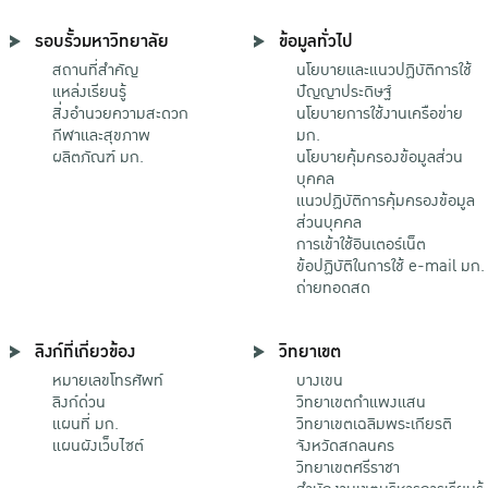
รอบรั้วมหาวิทยาลัย
ข้อมูลทั่วไป
สถานที่สำคัญ
นโยบายและแนวปฏิบัติการใช้
แหล่งเรียนรู้
ปัญญาประดิษฐ์
สิ่งอำนวยความสะดวก
นโยบายการใช้งานเครือข่าย
กีฬาและสุขภาพ
มก.
ผลิตภัณฑ์ มก.
นโยบายคุ้มครองข้อมูลส่วน
บุคคล
แนวปฏิบัติการคุ้มครองข้อมูล
ส่วนบุคคล
การเข้าใช้อินเตอร์เน็ต
ข้อปฏิบัติในการใช้ e-mail มก.
ถ่ายทอดสด
ลิงก์ที่เกี่ยวข้อง
วิทยาเขต
หมายเลขโทรศัพท์
บางเขน
ลิงก์ด่วน
วิทยาเขตกําแพงแสน
แผนที่ มก.
วิทยาเขตเฉลิมพระเกียรติ
แผนผังเว็บไซต์
จังหวัดสกลนคร
วิทยาเขตศรีราชา