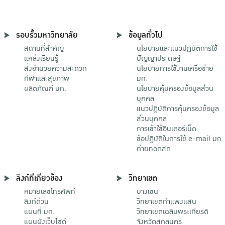
รอบรั้วมหาวิทยาลัย
ข้อมูลทั่วไป
สถานที่สำคัญ
นโยบายและแนวปฏิบัติการใช้
แหล่งเรียนรู้
ปัญญาประดิษฐ์
สิ่งอำนวยความสะดวก
นโยบายการใช้งานเครือข่าย
กีฬาและสุขภาพ
มก.
ผลิตภัณฑ์ มก.
นโยบายคุ้มครองข้อมูลส่วน
บุคคล
แนวปฏิบัติการคุ้มครองข้อมูล
ส่วนบุคคล
การเข้าใช้อินเตอร์เน็ต
ข้อปฏิบัติในการใช้ e-mail มก.
ถ่ายทอดสด
ลิงก์ที่เกี่ยวข้อง
วิทยาเขต
หมายเลขโทรศัพท์
บางเขน
ลิงก์ด่วน
วิทยาเขตกําแพงแสน
แผนที่ มก.
วิทยาเขตเฉลิมพระเกียรติ
แผนผังเว็บไซต์
จังหวัดสกลนคร