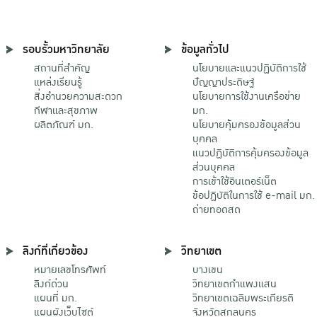
รอบรั้วมหาวิทยาลัย
ข้อมูลทั่วไป
สถานที่สำคัญ
นโยบายและแนวปฏิบัติการใช้
แหล่งเรียนรู้
ปัญญาประดิษฐ์
สิ่งอำนวยความสะดวก
นโยบายการใช้งานเครือข่าย
กีฬาและสุขภาพ
มก.
ผลิตภัณฑ์ มก.
นโยบายคุ้มครองข้อมูลส่วน
บุคคล
แนวปฏิบัติการคุ้มครองข้อมูล
ส่วนบุคคล
การเข้าใช้อินเตอร์เน็ต
ข้อปฏิบัติในการใช้ e-mail มก.
ถ่ายทอดสด
ลิงก์ที่เกี่ยวข้อง
วิทยาเขต
หมายเลขโทรศัพท์
บางเขน
ลิงก์ด่วน
วิทยาเขตกําแพงแสน
แผนที่ มก.
วิทยาเขตเฉลิมพระเกียรติ
แผนผังเว็บไซต์
จังหวัดสกลนคร