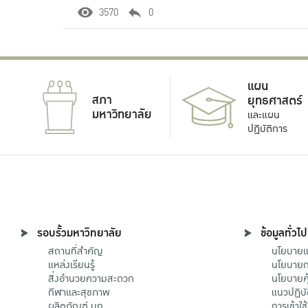
3570
0
แผน
สภา
ยุทธศาสตร์
มหาวิทยาลัย
และแผน
ปฏิบัติการ
รอบรั้วมหาวิทยาลัย
ข้อมูลทั่วไป
สถานที่สำคัญ
นโยบายแล
แหล่งเรียนรู้
นโยบายกา
สิ่งอำนวยความสะดวก
นโยบายคุ
กีฬาและสุขภาพ
แนวปฏิบั
ผลิตภัณฑ์ มก.
การเข้าใช