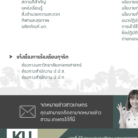
สถานที่สำคัญ
นโยบายแล
แหล่งเรียนรู้
นโยบายกา
สิ่งอำนวยความสะดวก
นโยบายคุ
กีฬาและสุขภาพ
แนวปฏิบั
ผลิตภัณฑ์ มก.
การเข้าใช
ข้อปฏิบั
ถ่ายทอด
แจ้งเรื่องการร้องเรียนทุจริต
ช่องทางมหาวิทยาลัยเกษตรศาสตร์
ช่องทางสำนักงาน ป.ป.ช.
ช่องทางสำนักงาน ป.ป.ท.
จดหมายข่าวชาวเกษตร
คุณสามารถติดตามจดหมายข่าว
ชาวม.เกษตรได้ที่นี่
เลขที่ 50 ถนนงามวงศ์วาน แขวงลาดยาว