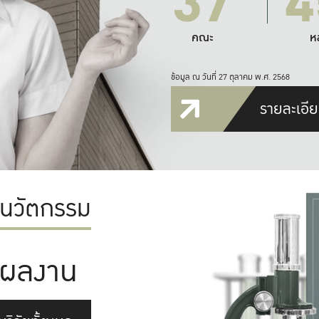
37
4
คณะ
ห
ข้อมูล ณ วันที่ 27 ตุลาคม พ.ศ. 2568
รายละเอีย
ะนวัตกรรม
ผลงาน