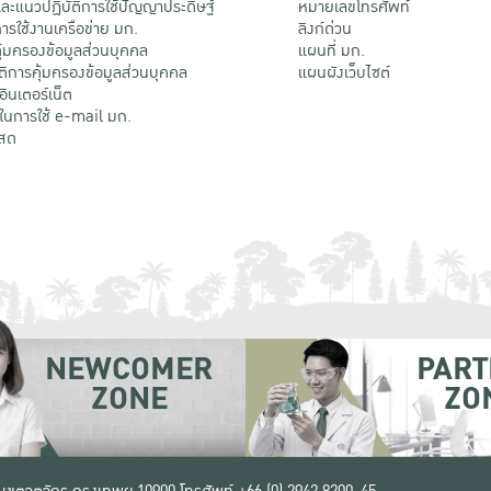
ะแนวปฏิบัติการใช้ปัญญาประดิษฐ์
หมายเลขโทรศัพท์
รใช้งานเครือข่าย มก.
ลิงก์ด่วน
้มครองข้อมูลส่วนบุคคล
แผนที่ มก.
ติการคุ้มครองข้อมูลส่วนบุคคล
แผนผังเว็บไซต์
้อินเตอร์เน็ต
ติในการใช้ e-mail มก.
สด
NEWCOMER
PART
ZONE
ZO
 เขตจตุจักร กรุงเทพฯ 10900
โทรศัพท์ +66 (0) 2942 8200-45