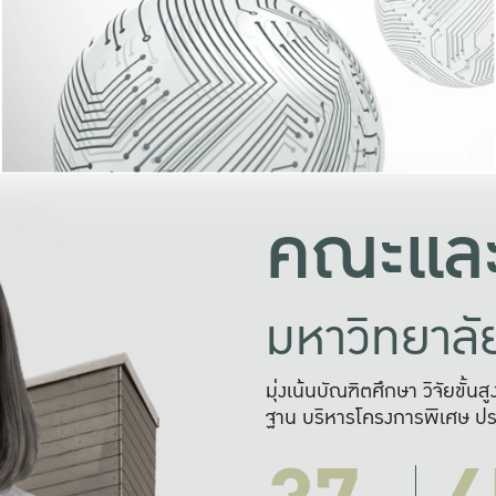
และความสุข
มองปัญหา
แก้ไขจากปั
และสร้างเครื
คณะและ
มหาวิทยาล
มุ่งเน้นบัณฑิตศึกษา วิจัยขั้น
ฐาน บริหารโครงการพิเศษ ปร