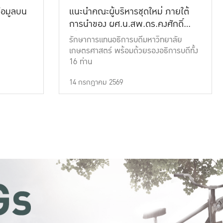
้อมูลบน
แนะนำคณะผู้บริหารชุดใหม่ ภายใต้
การนำของ ผศ.น.สพ.ดร.คงศักดิ์
เที่ยงธรรม
รักษาการแทนอธิการบดีมหาวิทยาลัย
เกษตรศาสตร์ พร้อมด้วยรองอธิการบดีทั้ง
16 ท่าน
14 กรกฎาคม 2569