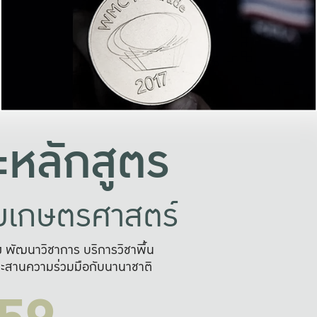
อย่างยั่งยืน
และผลักดันในการใช้ระบบส
ในภาพกว้าง
เพื่อการทำงานแบบ
ญหาจุดเล็กๆ
อข่ายขยายผล
สะดวก รวดเร
และนำไป
บริการด้าน AI อย
หลักสูตร
ัยเกษตรศาสตร์
สูง พัฒนาวิชาการ บริการวิชาพื้น
ะสานความร่วมมือกับนานาชาติ