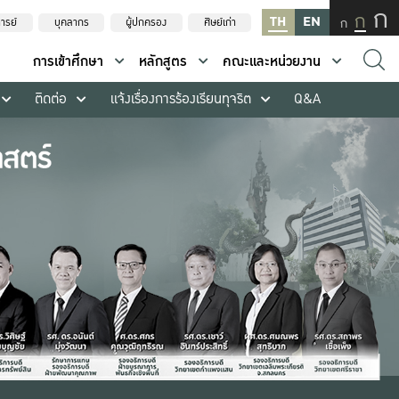
ก
ก
TH
EN
ก
ารย์
บุคลากร
ผู้ปกครอง
ศิษย์เก่า
การเข้าศึกษา
หลักสูตร
คณะและหน่วยงาน
ติดต่อ
แจ้งเรื่องการร้องเรียนทุจริต
Q&A