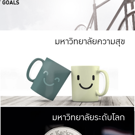
มหาวิทยาลัยความสุข
ย
สีเขียว
มหาวิทยาลัย
ก
สดใส หนาแน่น
ไม่ได้มีเป้าหมา
AN FOREST)
มหาวิทยาลัยชั้นนำทางด้านการว
ICULTURE)
แต่ KU มุ่งเน
าณ 1,400 ไร่
เพื่อสร้างคว
<< คลิก >>
ให้กับประชาชนใ
มหาวิทยาลัยระดับโลก
่อสังคม
มหาวิทยาลั
ามกินดีอยู่ดี
พร้อมที่จ