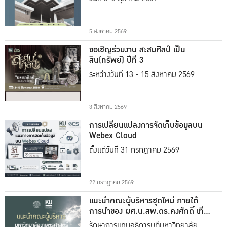
5 สิงหาคม 2569
ขอเชิญร่วมงาน สะสมศิลป์ เป็น
สิน(ทรัพย์) ปีที่ 3
ระหว่างวันที่ 13 - 15 สิงหาคม 2569
3 สิงหาคม 2569
การเปลี่ยนแปลงการจัดเก็บข้อมูลบน
Webex Cloud
ตั้งแต่วันที่ 31 กรกฎาคม 2569
22 กรกฎาคม 2569
แนะนำคณะผู้บริหารชุดใหม่ ภายใต้
การนำของ ผศ.น.สพ.ดร.คงศักดิ์ เที่ยง
ธรรม
รักษาการแทนอธิการบดีมหาวิทยาลัย