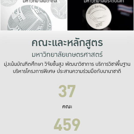
มหาวิทยาลัยดิจิทัล
มหาวิทยาลัยระดับโลก
เปลี่ยนแปลง และ
เพื่อทำงาน
ระบบสารสนเทศที่
คณะและหลักสูตร
มหาวิทยาลัยเกษตรศาสตร์
มุ่งเน้นบัณฑิตศึกษา วิจัยขั้นสูง พัฒนาวิชาการ บริการวิชาพื้นฐาน
บริหารโครงการพิเศษ ประสานความร่วมมือกับนานาชาติ
37
คณะ
459