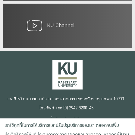
KU Channel
เลขที่ 50 ถนนงามวงศ์วาน แขวงลาดยาว เขตจตุจักร กรุงเทพฯ 10900
โทรศัพท์ +66 (0) 2942 8200-45
เงื่อนไขการใช้งานเว็บไซต์
เราใช้คุกกี้ในการให้บริการและปรับปรุงบริการของเรา ตลอดจนเพิ่ม
ข้อตกลงด้านสิทธิ์ใช้งาน
นโยบายความเป็นส่วนตัว
ประสิทธิภาพให้แก่ประสบการณ์การเรียกดูข้อมูลของคุณ หากคุณใช้งาน