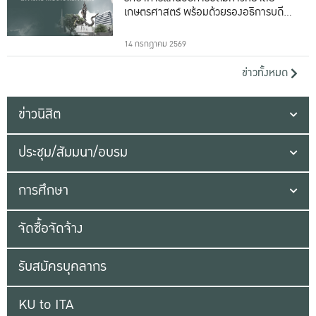
เกษตรศาสตร์ พร้อมด้วยรองอธิการบดีทั้ง
16 ท่าน
14 กรกฎาคม 2569
ข่าวทั้งหมด
ข่าวนิสิต
ประชุม/สัมมนา/อบรม
การศึกษา
จัดซื้อจัดจ้าง
รับสมัครบุคลากร
KU to ITA