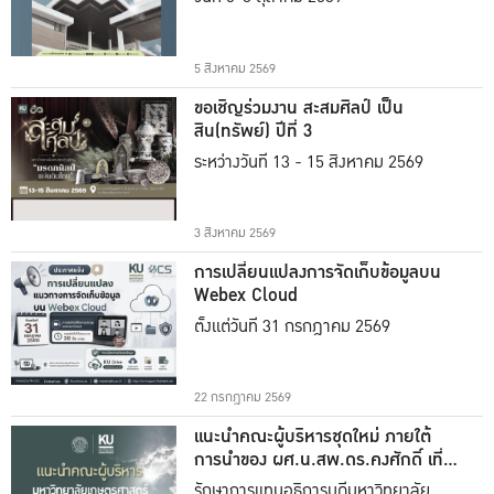
5 สิงหาคม 2569
ขอเชิญร่วมงาน สะสมศิลป์ เป็น
สิน(ทรัพย์) ปีที่ 3
ระหว่างวันที่ 13 - 15 สิงหาคม 2569
3 สิงหาคม 2569
การเปลี่ยนแปลงการจัดเก็บข้อมูลบน
Webex Cloud
ตั้งแต่วันที่ 31 กรกฎาคม 2569
22 กรกฎาคม 2569
แนะนำคณะผู้บริหารชุดใหม่ ภายใต้
การนำของ ผศ.น.สพ.ดร.คงศักดิ์ เที่ยง
ธรรม
รักษาการแทนอธิการบดีมหาวิทยาลัย