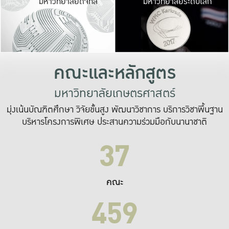
มหาวิทยาลัยดิจิทัล
มหาวิทยาลัยระดับโลก
เปลี่ยนแปลง และ
เพื่อทำงาน
ระบบสารสนเทศที่
คณะและหลักสูตร
มหาวิทยาลัยเกษตรศาสตร์
มุ่งเน้นบัณฑิตศึกษา วิจัยขั้นสูง พัฒนาวิชาการ บริการวิชาพื้นฐาน
บริหารโครงการพิเศษ ประสานความร่วมมือกับนานาชาติ
37
คณะ
459