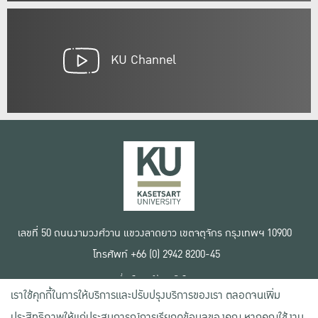
KU Channel
เลขที่ 50 ถนนงามวงศ์วาน แขวงลาดยาว เขตจตุจักร กรุงเทพฯ 10900
โทรศัพท์ +66 (0) 2942 8200-45
เงื่อนไขการใช้งานเว็บไซต์
เราใช้คุกกี้ในการให้บริการและปรับปรุงบริการของเรา ตลอดจนเพิ่ม
ข้อตกลงด้านสิทธิ์ใช้งาน
นโยบายความเป็นส่วนตัว
ประสิทธิภาพให้แก่ประสบการณ์การเรียกดูข้อมูลของคุณ หากคุณใช้งาน