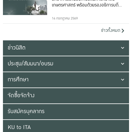
เกษตรศาสตร์ พร้อมด้วยรองอธิการบดีทั้ง
16 ท่าน
14 กรกฎาคม 2569
ข่าวทั้งหมด
ข่าวนิสิต
ประชุม/สัมมนา/อบรม
การศึกษา
จัดซื้อจัดจ้าง
รับสมัครบุคลากร
KU to ITA