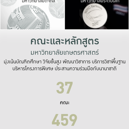
มหาวิทยาลัยดิจิทัล
มหาวิทยาลัยระดับโลก
เปลี่ยนแปลง และ
เพื่อทำงาน
ระบบสารสนเทศที่
คณะและหลักสูตร
มหาวิทยาลัยเกษตรศาสตร์
มุ่งเน้นบัณฑิตศึกษา วิจัยขั้นสูง พัฒนาวิชาการ บริการวิชาพื้นฐาน
บริหารโครงการพิเศษ ประสานความร่วมมือกับนานาชาติ
37
คณะ
459