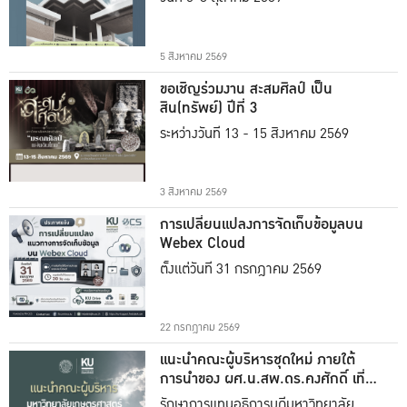
5 สิงหาคม 2569
ขอเชิญร่วมงาน สะสมศิลป์ เป็น
สิน(ทรัพย์) ปีที่ 3
ระหว่างวันที่ 13 - 15 สิงหาคม 2569
3 สิงหาคม 2569
การเปลี่ยนแปลงการจัดเก็บข้อมูลบน
Webex Cloud
ตั้งแต่วันที่ 31 กรกฎาคม 2569
22 กรกฎาคม 2569
แนะนำคณะผู้บริหารชุดใหม่ ภายใต้
การนำของ ผศ.น.สพ.ดร.คงศักดิ์ เที่ยง
ธรรม
รักษาการแทนอธิการบดีมหาวิทยาลัย