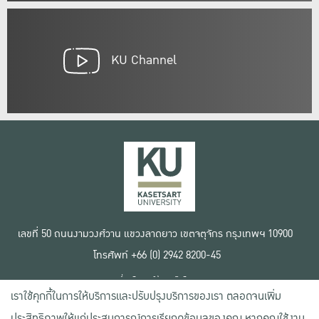
KU Channel
เลขที่ 50 ถนนงามวงศ์วาน แขวงลาดยาว เขตจตุจักร กรุงเทพฯ 10900
โทรศัพท์ +66 (0) 2942 8200-45
เงื่อนไขการใช้งานเว็บไซต์
เราใช้คุกกี้ในการให้บริการและปรับปรุงบริการของเรา ตลอดจนเพิ่ม
ข้อตกลงด้านสิทธิ์ใช้งาน
นโยบายความเป็นส่วนตัว
ประสิทธิภาพให้แก่ประสบการณ์การเรียกดูข้อมูลของคุณ หากคุณใช้งาน