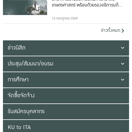
เกษตรศาสตร์ พร้อมด้วยรองอธิการบดีทั้ง
16 ท่าน
14 กรกฎาคม 2569
ข่าวทั้งหมด
ข่าวนิสิต
ประชุม/สัมมนา/อบรม
การศึกษา
จัดซื้อจัดจ้าง
รับสมัครบุคลากร
KU to ITA