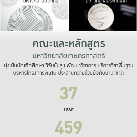
มหาวิทยาลัยดิจิทัล
มหาวิทยาลัยระดับโลก
เปลี่ยนแปลง และ
เพื่อทำงาน
ระบบสารสนเทศที่
คณะและหลักสูตร
มหาวิทยาลัยเกษตรศาสตร์
มุ่งเน้นบัณฑิตศึกษา วิจัยขั้นสูง พัฒนาวิชาการ บริการวิชาพื้นฐาน
บริหารโครงการพิเศษ ประสานความร่วมมือกับนานาชาติ
37
คณะ
459