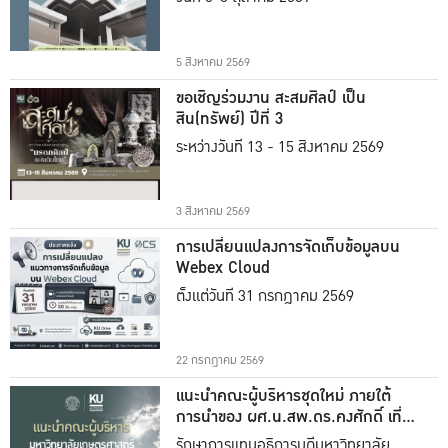
5 สิงหาคม 2569
ขอเชิญร่วมงาน สะสมศิลป์ เป็น
สิน(ทรัพย์) ปีที่ 3
ระหว่างวันที่ 13 - 15 สิงหาคม 2569
3 สิงหาคม 2569
การเปลี่ยนแปลงการจัดเก็บข้อมูลบน
Webex Cloud
ตั้งแต่วันที่ 31 กรกฎาคม 2569
22 กรกฎาคม 2569
แนะนำคณะผู้บริหารชุดใหม่ ภายใต้
การนำของ ผศ.น.สพ.ดร.คงศักดิ์ เที่ยง
ธรรม
รักษาการแทนอธิการบดีมหาวิทยาลัย