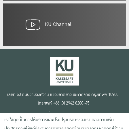
KU Channel
เลขที่ 50 ถนนงามวงศ์วาน แขวงลาดยาว เขตจตุจักร กรุงเทพฯ 10900
โทรศัพท์ +66 (0) 2942 8200-45
เงื่อนไขการใช้งานเว็บไซต์
เราใช้คุกกี้ในการให้บริการและปรับปรุงบริการของเรา ตลอดจนเพิ่ม
ข้อตกลงด้านสิทธิ์ใช้งาน
นโยบายความเป็นส่วนตัว
ประสิทธิภาพให้แก่ประสบการณ์การเรียกดูข้อมูลของคุณ หากคุณใช้งาน