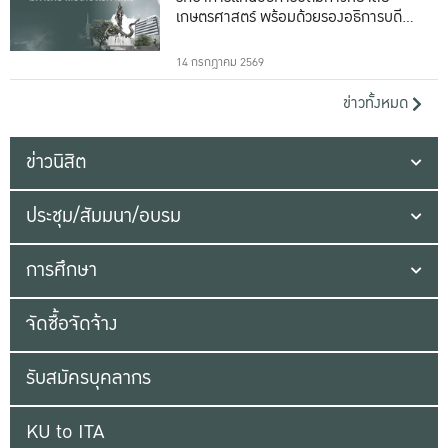
เกษตรศาสตร์ พร้อมด้วยรองอธิการบดีทั้ง
16 ท่าน
14 กรกฎาคม 2569
ข่าวทั้งหมด
ข่าวนิสิต
ประชุม/สัมมนา/อบรม
การศึกษา
จัดซื้อจัดจ้าง
รับสมัครบุคลากร
KU to ITA