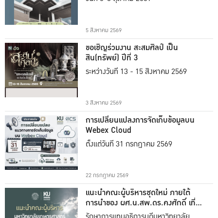
5 สิงหาคม 2569
ขอเชิญร่วมงาน สะสมศิลป์ เป็น
สิน(ทรัพย์) ปีที่ 3
ระหว่างวันที่ 13 - 15 สิงหาคม 2569
3 สิงหาคม 2569
การเปลี่ยนแปลงการจัดเก็บข้อมูลบน
Webex Cloud
ตั้งแต่วันที่ 31 กรกฎาคม 2569
22 กรกฎาคม 2569
แนะนำคณะผู้บริหารชุดใหม่ ภายใต้
การนำของ ผศ.น.สพ.ดร.คงศักดิ์ เที่ยง
ธรรม
รักษาการแทนอธิการบดีมหาวิทยาลัย