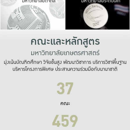
มหาวิทยาลัยดิจิทัล
มหาวิทยาลัยระดับโลก
เปลี่ยนแปลง และ
เพื่อทำงาน
ระบบสารสนเทศที่
คณะและหลักสูตร
มหาวิทยาลัยเกษตรศาสตร์
มุ่งเน้นบัณฑิตศึกษา วิจัยขั้นสูง พัฒนาวิชาการ บริการวิชาพื้นฐาน
บริหารโครงการพิเศษ ประสานความร่วมมือกับนานาชาติ
37
คณะ
459