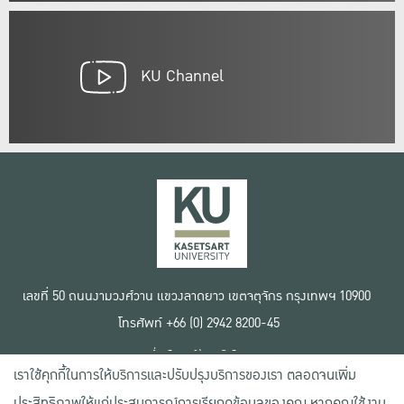
KU Channel
เลขที่ 50 ถนนงามวงศ์วาน แขวงลาดยาว เขตจตุจักร กรุงเทพฯ 10900
โทรศัพท์ +66 (0) 2942 8200-45
เงื่อนไขการใช้งานเว็บไซต์
เราใช้คุกกี้ในการให้บริการและปรับปรุงบริการของเรา ตลอดจนเพิ่ม
ข้อตกลงด้านสิทธิ์ใช้งาน
นโยบายความเป็นส่วนตัว
ประสิทธิภาพให้แก่ประสบการณ์การเรียกดูข้อมูลของคุณ หากคุณใช้งาน