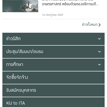
เกษตรศาสตร์ พร้อมด้วยรองอธิการบดีทั้ง
16 ท่าน
14 กรกฎาคม 2569
ข่าวทั้งหมด
ข่าวนิสิต
ประชุม/สัมมนา/อบรม
การศึกษา
จัดซื้อจัดจ้าง
รับสมัครบุคลากร
KU to ITA