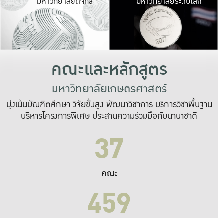
มหาวิทยาลัยดิจิทัล
มหาวิทยาลัยระดับโลก
เปลี่ยนแปลง และ
เพื่อทำงาน
ระบบสารสนเทศที่
คณะและหลักสูตร
มหาวิทยาลัยเกษตรศาสตร์
มุ่งเน้นบัณฑิตศึกษา วิจัยขั้นสูง พัฒนาวิชาการ บริการวิชาพื้นฐาน
บริหารโครงการพิเศษ ประสานความร่วมมือกับนานาชาติ
37
คณะ
459