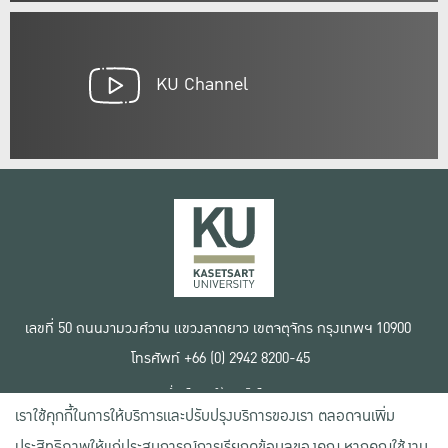
KU Channel
เลขที่ 50 ถนนงามวงศ์วาน แขวงลาดยาว เขตจตุจักร กรุงเทพฯ 10900
โทรศัพท์ +66 (0) 2942 8200-45
เงื่อนไขการใช้งานเว็บไซต์
เราใช้คุกกี้ในการให้บริการและปรับปรุงบริการของเรา ตลอดจนเพิ่ม
ข้อตกลงด้านสิทธิ์ใช้งาน
นโยบายความเป็นส่วนตัว
ประสิทธิภาพให้แก่ประสบการณ์การเรียกดูข้อมูลของคุณ หากคุณใช้งาน