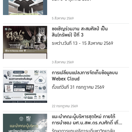
5 สิงหาคม 2569
ขอเชิญร่วมงาน สะสมศิลป์ เป็น
สิน(ทรัพย์) ปีที่ 3
ระหว่างวันที่ 13 - 15 สิงหาคม 2569
3 สิงหาคม 2569
การเปลี่ยนแปลงการจัดเก็บข้อมูลบน
Webex Cloud
ตั้งแต่วันที่ 31 กรกฎาคม 2569
22 กรกฎาคม 2569
แนะนำคณะผู้บริหารชุดใหม่ ภายใต้
การนำของ ผศ.น.สพ.ดร.คงศักดิ์ เที่ยง
ธรรม
รักษาการแทนอธิการบดีมหาวิทยาลัย