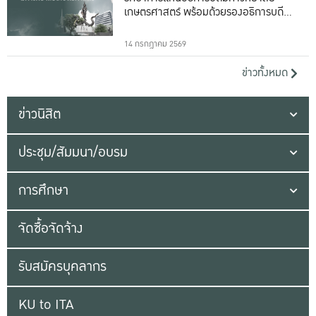
เกษตรศาสตร์ พร้อมด้วยรองอธิการบดีทั้ง
16 ท่าน
14 กรกฎาคม 2569
ข่าวทั้งหมด
ข่าวนิสิต
ประชุม/สัมมนา/อบรม
การศึกษา
จัดซื้อจัดจ้าง
รับสมัครบุคลากร
KU to ITA