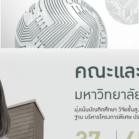
และความสุข
มองปัญหา
แก้ไขจากปั
และสร้างเครื
คณะและ
มหาวิทยาล
มุ่งเน้นบัณฑิตศึกษา วิจัยขั้น
ฐาน บริหารโครงการพิเศษ ปร