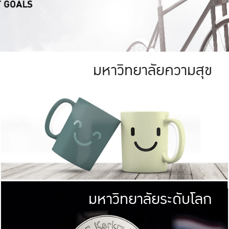
มหาวิทยาลัยความสุข
ย
สีเขียว
มหาวิทยาลัย
ก
สดใส หนาแน่น
ไม่ได้มีเป้าหมา
AN FOREST)
มหาวิทยาลัยชั้นนำทางด้านการว
ICULTURE)
แต่ KU มุ่งเน
าณ 1,400 ไร่
เพื่อสร้างคว
<< คลิก >>
ให้กับประชาชนใ
มหาวิทยาลัยระดับโลก
่อสังคม
มหาวิทยาลั
ามกินดีอยู่ดี
พร้อมที่จ