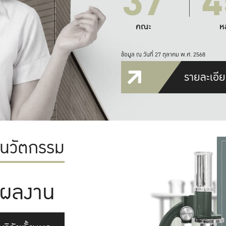
37
4
คณะ
ห
ข้อมูล ณ วันที่ 27 ตุลาคม พ.ศ. 2568
รายละเอีย
ะนวัตกรรม
ผลงาน