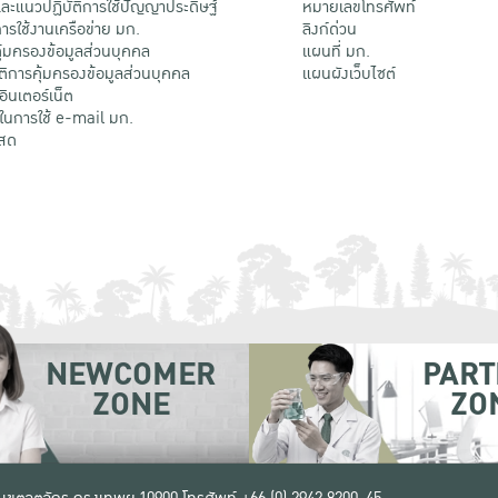
ะแนวปฏิบัติการใช้ปัญญาประดิษฐ์
หมายเลขโทรศัพท์
รใช้งานเครือข่าย มก.
ลิงก์ด่วน
้มครองข้อมูลส่วนบุคคล
แผนที่ มก.
ติการคุ้มครองข้อมูลส่วนบุคคล
แผนผังเว็บไซต์
้อินเตอร์เน็ต
ติในการใช้ e-mail มก.
สด
NEWCOMER
PART
ZONE
ZO
 เขตจตุจักร กรุงเทพฯ 10900
โทรศัพท์ +66 (0) 2942 8200-45