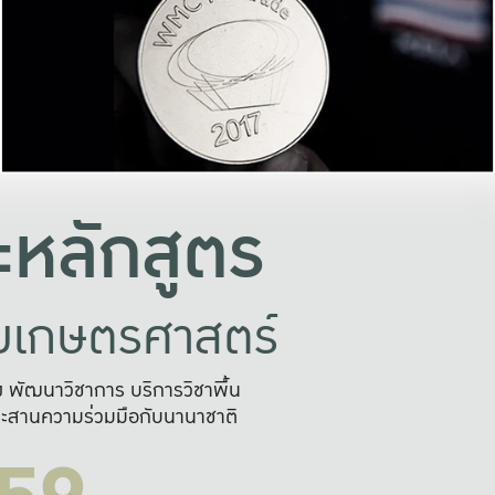
อย่างยั่งยืน
และผลักดันในการใช้ระบบส
ในภาพกว้าง
เพื่อการทำงานแบบ
ญหาจุดเล็กๆ
อข่ายขยายผล
สะดวก รวดเร
และนำไป
บริการด้าน AI อย
หลักสูตร
ัยเกษตรศาสตร์
สูง พัฒนาวิชาการ บริการวิชาพื้น
ะสานความร่วมมือกับนานาชาติ