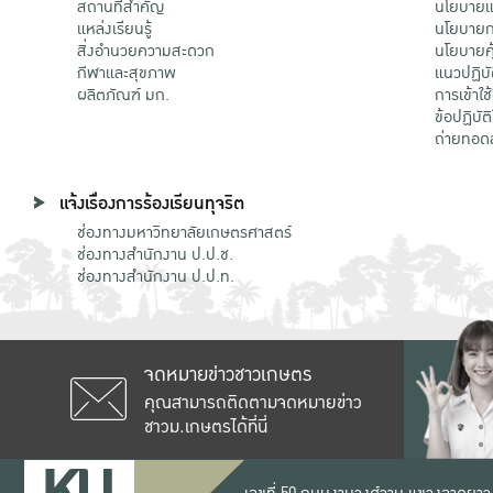
สถานที่สำคัญ
นโยบายแล
แหล่งเรียนรู้
นโยบายกา
สิ่งอำนวยความสะดวก
นโยบายคุ
กีฬาและสุขภาพ
แนวปฏิบั
ผลิตภัณฑ์ มก.
การเข้าใช
ข้อปฏิบั
ถ่ายทอด
แจ้งเรื่องการร้องเรียนทุจริต
ช่องทางมหาวิทยาลัยเกษตรศาสตร์
ช่องทางสำนักงาน ป.ป.ช.
ช่องทางสำนักงาน ป.ป.ท.
จดหมายข่าวชาวเกษตร
คุณสามารถติดตามจดหมายข่าว
ชาวม.เกษตรได้ที่นี่
เลขที่ 50 ถนนงามวงศ์วาน แขวงลาดยาว