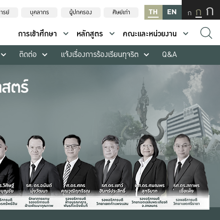
ก
ก
TH
EN
ก
ารย์
บุคลากร
ผู้ปกครอง
ศิษย์เก่า
การเข้าศึกษา
หลักสูตร
คณะและหน่วยงาน
ติดต่อ
แจ้งเรื่องการร้องเรียนทุจริต
Q&A