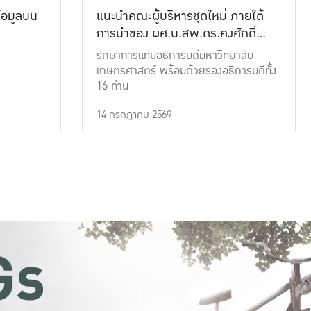
้อมูลบน
แนะนำคณะผู้บริหารชุดใหม่ ภายใต้
การนำของ ผศ.น.สพ.ดร.คงศักดิ์
เที่ยงธรรม
รักษาการแทนอธิการบดีมหาวิทยาลัย
เกษตรศาสตร์ พร้อมด้วยรองอธิการบดีทั้ง
16 ท่าน
14 กรกฎาคม 2569