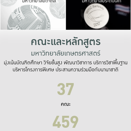
มหาวิทยาลัยดิจิทัล
มหาวิทยาลัยระดับโลก
เปลี่ยนแปลง และ
เพื่อทำงาน
ระบบสารสนเทศที่
คณะและหลักสูตร
มหาวิทยาลัยเกษตรศาสตร์
มุ่งเน้นบัณฑิตศึกษา วิจัยขั้นสูง พัฒนาวิชาการ บริการวิชาพื้นฐาน
บริหารโครงการพิเศษ ประสานความร่วมมือกับนานาชาติ
37
คณะ
459