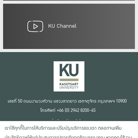
KU Channel
เลขที่ 50 ถนนงามวงศ์วาน แขวงลาดยาว เขตจตุจักร กรุงเทพฯ 10900
โทรศัพท์ +66 (0) 2942 8200-45
เงื่อนไขการใช้งานเว็บไซต์
เราใช้คุกกี้ในการให้บริการและปรับปรุงบริการของเรา ตลอดจนเพิ่ม
ข้อตกลงด้านสิทธิ์ใช้งาน
นโยบายความเป็นส่วนตัว
ประสิทธิภาพให้แก่ประสบการณ์การเรียกดูข้อมูลของคุณ หากคุณใช้งาน