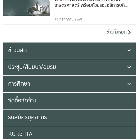
เกษตรศาสตร์ พร้อมด้วยรองอธิการบดีทั้ง
16 ท่าน
14 กรกฎาคม 2569
ข่าวทั้งหมด
ข่าวนิสิต
ประชุม/สัมมนา/อบรม
การศึกษา
จัดซื้อจัดจ้าง
รับสมัครบุคลากร
KU to ITA