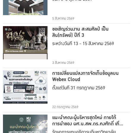
5 สิงหาคม 2569
ขอเชิญร่วมงาน สะสมศิลป์ เป็น
สิน(ทรัพย์) ปีที่ 3
ระหว่างวันที่ 13 - 15 สิงหาคม 2569
3 สิงหาคม 2569
การเปลี่ยนแปลงการจัดเก็บข้อมูลบน
Webex Cloud
ตั้งแต่วันที่ 31 กรกฎาคม 2569
22 กรกฎาคม 2569
แนะนำคณะผู้บริหารชุดใหม่ ภายใต้
การนำของ ผศ.น.สพ.ดร.คงศักดิ์ เที่ยง
ธรรม
รักษาการแทนอธิการบดีมหาวิทยาลัย