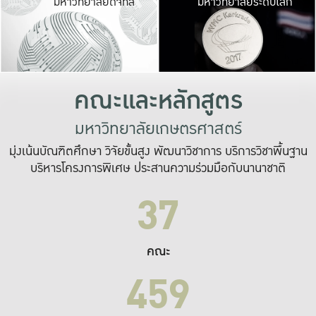
มหาวิทยาลัยดิจิทัล
มหาวิทยาลัยระดับโลก
เปลี่ยนแปลง และ
เพื่อทำงาน
ระบบสารสนเทศที่
คณะและหลักสูตร
มหาวิทยาลัยเกษตรศาสตร์
มุ่งเน้นบัณฑิตศึกษา วิจัยขั้นสูง พัฒนาวิชาการ บริการวิชาพื้นฐาน
บริหารโครงการพิเศษ ประสานความร่วมมือกับนานาชาติ
37
คณะ
459