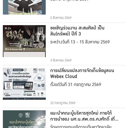
5 สิงหาคม 2569
ขอเชิญร่วมงาน สะสมศิลป์ เป็น
สิน(ทรัพย์) ปีที่ 3
ระหว่างวันที่ 13 - 15 สิงหาคม 2569
3 สิงหาคม 2569
การเปลี่ยนแปลงการจัดเก็บข้อมูลบน
Webex Cloud
ตั้งแต่วันที่ 31 กรกฎาคม 2569
22 กรกฎาคม 2569
แนะนำคณะผู้บริหารชุดใหม่ ภายใต้
การนำของ ผศ.น.สพ.ดร.คงศักดิ์ เที่ยง
ธรรม
รักษาการแทนอธิการบดีมหาวิทยาลัย