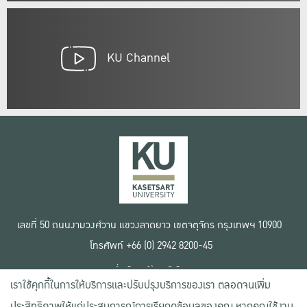
KU Channel
เลขที่ 50 ถนนงามวงศ์วาน แขวงลาดยาว เขตจตุจักร กรุงเทพฯ 10900
โทรศัพท์ +66 (0) 2942 8200-45
เงื่อนไขการใช้งานเว็บไซต์
เราใช้คุกกี้ในการให้บริการและปรับปรุงบริการของเรา ตลอดจนเพิ่ม
ข้อตกลงด้านสิทธิ์ใช้งาน
นโยบายความเป็นส่วนตัว
ประสิทธิภาพให้แก่ประสบการณ์การเรียกดูข้อมูลของคุณ หากคุณใช้งาน