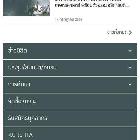
เกษตรศาสตร์ พร้อมด้วยรองอธิการบดีทั้ง
16 ท่าน
14 กรกฎาคม 2569
ข่าวทั้งหมด
ข่าวนิสิต
ประชุม/สัมมนา/อบรม
การศึกษา
จัดซื้อจัดจ้าง
รับสมัครบุคลากร
KU to ITA