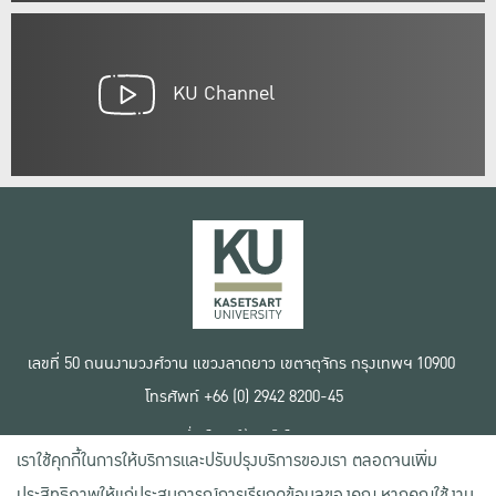
KU Channel
เลขที่ 50 ถนนงามวงศ์วาน แขวงลาดยาว เขตจตุจักร กรุงเทพฯ 10900
โทรศัพท์ +66 (0) 2942 8200-45
เงื่อนไขการใช้งานเว็บไซต์
เราใช้คุกกี้ในการให้บริการและปรับปรุงบริการของเรา ตลอดจนเพิ่ม
ข้อตกลงด้านสิทธิ์ใช้งาน
นโยบายความเป็นส่วนตัว
ประสิทธิภาพให้แก่ประสบการณ์การเรียกดูข้อมูลของคุณ หากคุณใช้งาน