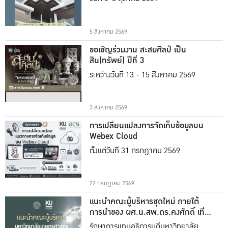
5 สิงหาคม 2569
ขอเชิญร่วมงาน สะสมศิลป์ เป็น
สิน(ทรัพย์) ปีที่ 3
ระหว่างวันที่ 13 - 15 สิงหาคม 2569
3 สิงหาคม 2569
การเปลี่ยนแปลงการจัดเก็บข้อมูลบน
Webex Cloud
ตั้งแต่วันที่ 31 กรกฎาคม 2569
22 กรกฎาคม 2569
แนะนำคณะผู้บริหารชุดใหม่ ภายใต้
การนำของ ผศ.น.สพ.ดร.คงศักดิ์ เที่ยง
ธรรม
รักษาการแทนอธิการบดีมหาวิทยาลัย