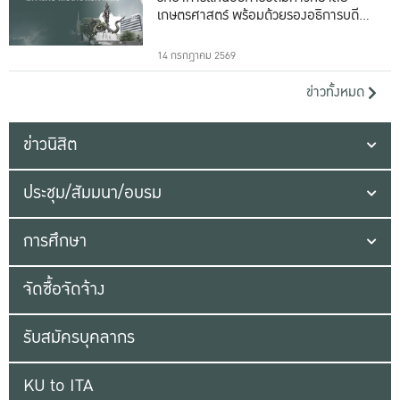
เกษตรศาสตร์ พร้อมด้วยรองอธิการบดีทั้ง
16 ท่าน
14 กรกฎาคม 2569
ข่าวทั้งหมด
ข่าวนิสิต
ประชุม/สัมมนา/อบรม
การศึกษา
จัดซื้อจัดจ้าง
รับสมัครบุคลากร
KU to ITA