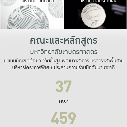
มหาวิทยาลัยดิจิทัล
มหาวิทยาลัยระดับโลก
เปลี่ยนแปลง และ
เพื่อทำงาน
ระบบสารสนเทศที่
คณะและหลักสูตร
มหาวิทยาลัยเกษตรศาสตร์
มุ่งเน้นบัณฑิตศึกษา วิจัยขั้นสูง พัฒนาวิชาการ บริการวิชาพื้นฐาน
บริหารโครงการพิเศษ ประสานความร่วมมือกับนานาชาติ
37
คณะ
459