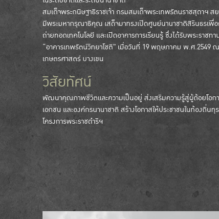
ในระดับชาติและระดับนานาชาติ
สมเด็จพระกนิษฐาธิราชเจ้า กรมสมเด็จพระเทพรัตนราชสุดาฯ สย
มีพระมหากรุณาธิคุณ เสด็จมาทรงเปิดศูนย์นานาชาติสิรินธรเพื่
ถ่ายทอดเทคโนโลยี และเปิดอาคารการเรียนรู้ ซึ่งได้รับพระราชท
“อาคารเทพรัตน์วิทยาโชติ" เมื่อวันที่ 19 พฤษภาคม พ.ศ.2549 
เกษตรศาสตร์ บางเขน
วิสัยทัศน์
พัฒนาคุณภาพชีวิตและความเป็นอยู่ ส่งเสริมความรู้สู่ผู้ด้อยโอก
เอกชน และองค์กรนานาชาติ สร้างโอกาสให้ประชาชนในท้องถิ่นท
โครงการพระราชดำริฯ