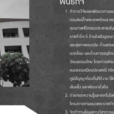
พันธกิจ
ทำการวิจัยและพัฒนาตามแนว
กรมสมเด็จพระเทพรัตนราชส
คุณภาพชีวิตของประชาชนในท้
ราชดำริฯ 5 ด้านในเชิงบูรณ
และสุขภาพอนามัย ด้านเศรษฐ
แวดล้อม และด้านการอนุรักษ
วัฒนธรรมไทย โดยการพัฒนาต้
ขนบธรรมเนียมประเพณี ทรัพ
ภูมิปัญญาท้องถิ่นที่ดีงาม
เข้มแข็ง และพัฒนายั่งยืน
ถ่ายทอดความรู้และเทคโนโลยี
โครงการตามแนวพระราชดำร
จัดทำฐานข้อมูลทางวิชาการแล