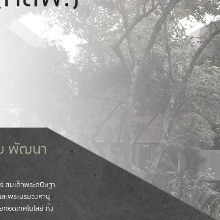
จัย พัฒนา
ิ สมเด็จพระกนิษฐา
 และพระบรมวงศานุ
ยทอดเทคโนโลยี ทั้ง