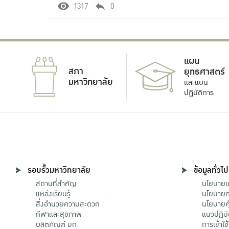
1317
0
แผน
สภา
ยุทธศาสตร์
มหาวิทยาลัย
และแผน
ปฏิบัติการ
รอบรั้วมหาวิทยาลัย
ข้อมูลทั่วไป
สถานที่สำคัญ
นโยบายแล
แหล่งเรียนรู้
นโยบายกา
สิ่งอำนวยความสะดวก
นโยบายคุ
กีฬาและสุขภาพ
แนวปฏิบั
ผลิตภัณฑ์ มก.
การเข้าใช