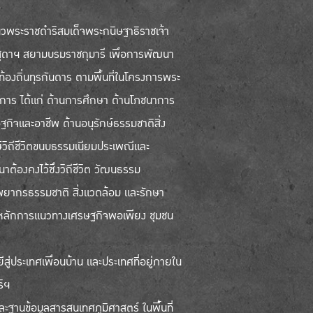
พระราชดำริสมเด็จพระกนิษฐาธิราชเจ้า
ุดาฯ สยามบรมราชกุมารี เพื่อการพัฒนา
องถิ่นทุรกันดาร ตามพื้นที่ในโครงการพระ
าการ ได้แก่ ด้านการศึกษา ด้านโภชนาการ
กิจและอาชีพ ด้านอนุรักษ์ธรรมชาติสิ่ง
์วิถีชีวิตขนบธรรมเนียมประเพณีและ
องคงไว้ซึ่งวิถีชีวิต วัฒนธรรม
ยากรธรรมชาติ สิ่งแวดล้อม และรักษา
 ใช้หลักการแนวทางเศรษฐกิจพอเพียง ชุมชน
สู่ประเทศเพื่อนบ้าน และประเทศที่อยู่ภายใน
ิฯ
ะฐานข้อมูลสารสนเทศภูมิศาสตร์ ในพื้นที่