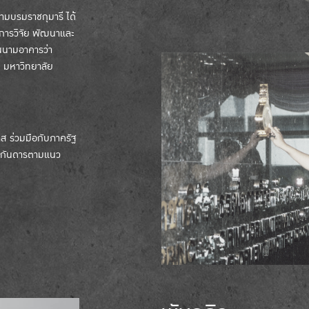
ามบรมราชกุมารี ได้
อการวิจัย พัฒนาและ
านนามอาคารว่า
ณ มหาวิทยาลัย
าส ร่วมมือกับภาครัฐ
ุรกันดารตามแนว