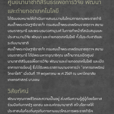
ศูนย์นานาชาติสิรินธรเพื่อการวิจัย พัฒนา
และถ่ายทอดเทคโนโลยี
ได้รับมอบหมายให้ดำเนินการสนองงานในโครงการตามพระราชดำริ
สมเด็จพระกนิษฐาธิราชเจ้า กรมสมเด็จพระเทพรัตนราชสุดาฯ สยาม
บรมราชกุมารี และพระบรมวงศานุวงศ์ ในการทำหน้าที่สนับสนุนและ
ประสานงานวิจัย พัฒนา และถ่ายทอดเทคโนโลยี ทั้งในระดับชาติและ
ระดับนานาชาติ
สมเด็จพระกนิษฐาธิราชเจ้า กรมสมเด็จพระเทพรัตนราชสุดาฯ สยาม
บรมราชกุมารี ได้มีพระมหากรุณาธิคุณ เสด็จมาทรงเปิดศูนย์
นานาชาติสิรินธรเพื่อการวิจัย พัฒนาและถ่ายทอดเทคโนโลยี และเปิด
อาคารการเรียนรู้ ซึ่งได้รับพระราชทานนามอาคารว่า “อาคารเทพรัตน์
วิทยาโชติ" เมื่อวันที่ 19 พฤษภาคม พ.ศ.2549 ณ มหาวิทยาลัย
เกษตรศาสตร์ บางเขน
วิสัยทัศน์
พัฒนาคุณภาพชีวิตและความเป็นอยู่ ส่งเสริมความรู้สู่ผู้ด้อยโอกาส
ร่วมมือกับภาครัฐ เอกชน และองค์กรนานาชาติ สร้างโอกาสให้
ประชาชนในท้องถิ่นทุรกันดารตามแนวโครงการพระราชดำริฯ