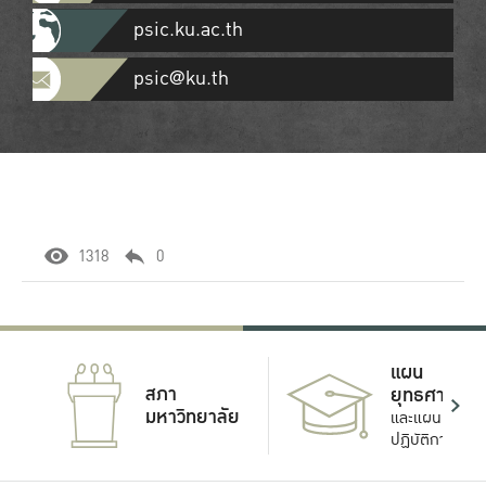
psic.ku.ac.th
psic@ku.th
1318
0
แผน
สภา
ยุทธศาสตร์
มหาวิทยาลัย
และแผน
ปฏิบัติการ