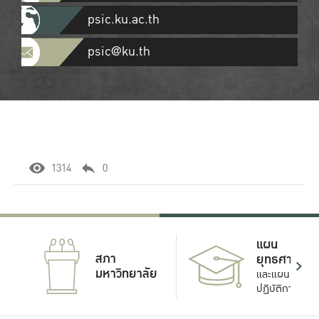
psic.ku.ac.th
psic@ku.th
1314
0
แผน
สภา
ยุทธศาสตร์
มหาวิทยาลัย
และแผน
ปฏิบัติการ