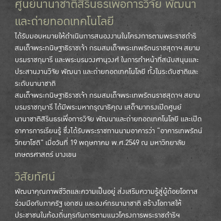
ศูนย์นานาชาติสิรินธรเพื่อการวิจัย พัฒนา
และถ่ายทอดเทคโนโลยี
ได้รับมอบหมายให้ดำเนินการสนองงานในโครงการตามพระราชดำริ
สมเด็จพระกนิษฐาธิราชเจ้า กรมสมเด็จพระเทพรัตนราชสุดาฯ สยาม
บรมราชกุมารี และพระบรมวงศานุวงศ์ ในการทำหน้าที่สนับสนุนและ
ประสานงานวิจัย พัฒนา และถ่ายทอดเทคโนโลยี ทั้งในระดับชาติและ
ระดับนานาชาติ
สมเด็จพระกนิษฐาธิราชเจ้า กรมสมเด็จพระเทพรัตนราชสุดาฯ สยาม
บรมราชกุมารี ได้มีพระมหากรุณาธิคุณ เสด็จมาทรงเปิดศูนย์
นานาชาติสิรินธรเพื่อการวิจัย พัฒนาและถ่ายทอดเทคโนโลยี และเปิด
อาคารการเรียนรู้ ซึ่งได้รับพระราชทานนามอาคารว่า “อาคารเทพรัตน์
วิทยาโชติ" เมื่อวันที่ 19 พฤษภาคม พ.ศ.2549 ณ มหาวิทยาลัย
เกษตรศาสตร์ บางเขน
วิสัยทัศน์
พัฒนาคุณภาพชีวิตและความเป็นอยู่ ส่งเสริมความรู้สู่ผู้ด้อยโอกาส
ร่วมมือกับภาครัฐ เอกชน และองค์กรนานาชาติ สร้างโอกาสให้
ประชาชนในท้องถิ่นทุรกันดารตามแนวโครงการพระราชดำริฯ