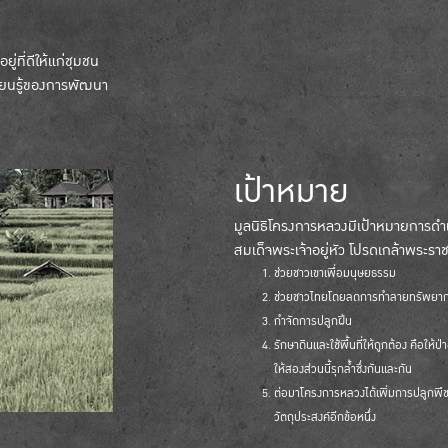
ู่ที่ดีให้แก่ชุมชน
รียนรู้ของการพัฒนา
เป้าหมาย
มูลนิธิโครงการหลวงมีเป้าหมายการ
สมเด็จพระเจ้าอยู่หัว โปรดเกล้าพระรา
ช่วยชาวเขาเพื่อมนุษยธรรม
ช่วยชาวไทยโดยลดการทำลายทรัพยากรธ
กำจัดการปลูกฝิ่น
รักษาดินและใช้พื้นที่ให้ถูกต้อง คือให้
ให้สองส่วนนี้รุกล้ำซึ่งกันและกัน
ต่อมาโครงการหลวงได้เพิ่มการปลูกพืช
วัตถุประสงค์อีกข้อหนึ่ง