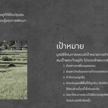
ู่ที่ดีให้แก่ชุมชน
รียนรู้ของการพัฒนา
เป้าหมาย
มูลนิธิโครงการหลวงมีเป้าหมายการ
สมเด็จพระเจ้าอยู่หัว โปรดเกล้าพระรา
ช่วยชาวเขาเพื่อมนุษยธรรม
ช่วยชาวไทยโดยลดการทำลายทรัพยากรธ
กำจัดการปลูกฝิ่น
รักษาดินและใช้พื้นที่ให้ถูกต้อง คือให้
ให้สองส่วนนี้รุกล้ำซึ่งกันและกัน
ต่อมาโครงการหลวงได้เพิ่มการปลูกพืช
วัตถุประสงค์อีกข้อหนึ่ง