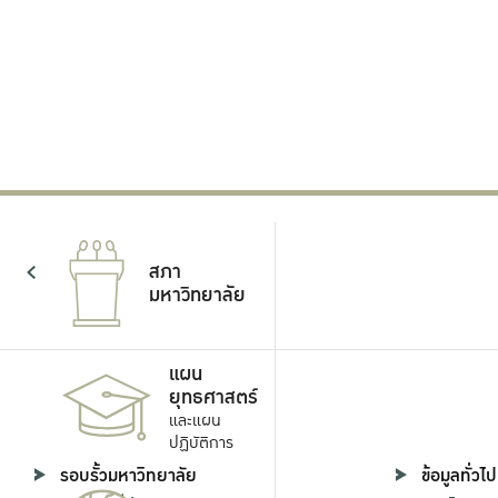
61,022
เปิดรับสมัครสอบ TOEFL ITP ศูนย์
สอบวิทยาเขตกำแพงแสน
เยี่ยมชมงา
วันเสาร์ที่ 2 ของทุกเดือน สถานที่จัดสอบ
อาคารศูนย์เรียนรวม วิทยาเขตกำแพงแสน
24 มิถุนายน 2569
สภา
มหาวิทยาลัย
แผน
ยุทธศาสตร์
และแผน
ปฏิบัติการ
รอบรั้วมหาวิทยาลัย
ข้อมูลทั่วไป