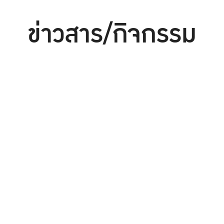
ข่าวสาร/กิจกรรม
ประชุม/สัมมนา/อบรม
การศึกษา
จัดซื้อจัดจ้าง