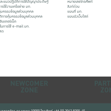
ะแนวปฏิบัติการใช้ปัญญาประดิษฐ์
หมายเลขโทรศัพท์
รใช้งานเครือข่าย มก.
ลิงก์ด่วน
้มครองข้อมูลส่วนบุคคล
แผนที่ มก.
ติการคุ้มครองข้อมูลส่วนบุคคล
แผนผังเว็บไซต์
้อินเตอร์เน็ต
ติในการใช้ e-mail มก.
สด
NEWCOMER
PART
ZONE
ZO
 เขตจตุจักร กรุงเทพฯ 10900
โทรศัพท์ +66 (0) 2942 8200-45