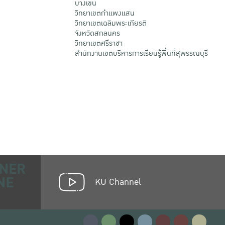
บางเขน
วิทยาเขตกําแพงแสน
วิทยาเขตเฉลิมพระเกียรติ
จังหวัดสกลนคร
วิทยาเขตศรีราชา
สำนักงานเขตบริหารการเรียนรู้พื้นที่สุพรรณบุรี
NER
NE
KU Channel