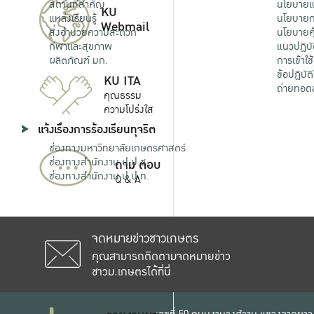
สถานที่สำคัญ
นโยบายแล
KU
แหล่งเรียนรู้
นโยบายกา
Webmail
ผลการจัดอันดับโลกของมหาวิทยาลัย
สิ่งอำนวยความสะดวก
นโยบายคุ
เกษตรศาสตร์ จากการจัดอันดับQS
กีฬาและสุขภาพ
แนวปฏิบั
ผลิตภัณฑ์ มก.
การเข้าใช
World University Ranking
ประจำปี 2027
ข้อปฏิบั
KU ITA
ถ่ายทอด
คุณธรรม
ความโปร่งใส
แจ้งเรื่องการร้องเรียนทุจริต
22 มิถุนายน 2569
ช่องทางมหาวิทยาลัยเกษตรศาสตร์
...
ช่องทางสำนักงาน ป.ป.ช.
ถาม ตอบ
ช่องทางสำนักงาน ป.ป.ท.
Q & A
จดหมายข่าวชาวเกษตร
E-
Service
คุณสามารถติดตามจดหมายข่าว
ชาวม.เกษตรได้ที่นี่
เลขที่ 50 ถนนงามวงศ์วาน แขวงลาดยาว