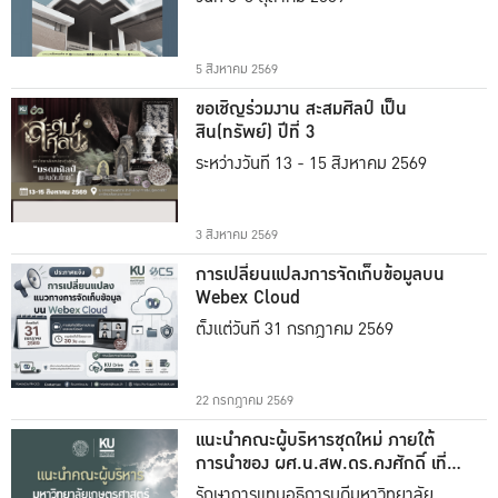
5 สิงหาคม 2569
ขอเชิญร่วมงาน สะสมศิลป์ เป็น
สิน(ทรัพย์) ปีที่ 3
ระหว่างวันที่ 13 - 15 สิงหาคม 2569
3 สิงหาคม 2569
การเปลี่ยนแปลงการจัดเก็บข้อมูลบน
Webex Cloud
ตั้งแต่วันที่ 31 กรกฎาคม 2569
22 กรกฎาคม 2569
แนะนำคณะผู้บริหารชุดใหม่ ภายใต้
การนำของ ผศ.น.สพ.ดร.คงศักดิ์ เที่ยง
ธรรม
รักษาการแทนอธิการบดีมหาวิทยาลัย