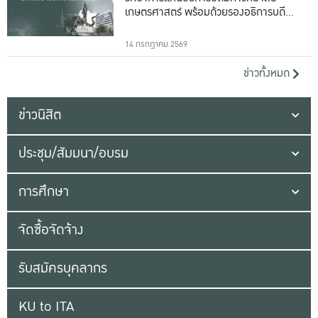
เกษตรศาสตร์ พร้อมด้วยรองอธิการบดีทั้ง
16 ท่าน
14 กรกฎาคม 2569
ข่าวทั้งหมด
ข่าวนิสิต
ประชุม/สัมมนา/อบรม
การศึกษา
จัดซื้อจัดจ้าง
รับสมัครบุคลากร
KU to ITA