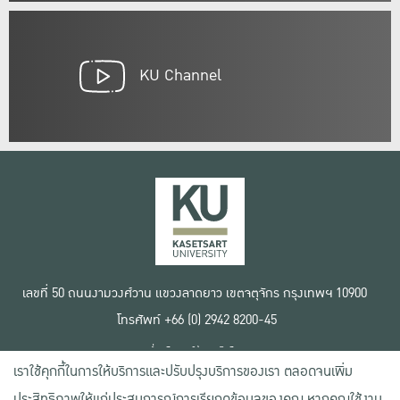
KU Channel
เลขที่ 50 ถนนงามวงศ์วาน แขวงลาดยาว เขตจตุจักร กรุงเทพฯ 10900
โทรศัพท์ +66 (0) 2942 8200-45
เงื่อนไขการใช้งานเว็บไซต์
เราใช้คุกกี้ในการให้บริการและปรับปรุงบริการของเรา ตลอดจนเพิ่ม
ข้อตกลงด้านสิทธิ์ใช้งาน
นโยบายความเป็นส่วนตัว
ประสิทธิภาพให้แก่ประสบการณ์การเรียกดูข้อมูลของคุณ หากคุณใช้งาน