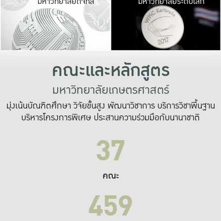
มหาวิทยาลัยดิจิทัล
มหาวิทยาลัยระดับโลก
เปลี่ยนแปลง และ
เพื่อทำงาน
ระบบสารสนเทศที่
คณะและหลักสูตร
มหาวิทยาลัยเกษตรศาสตร์
มุ่งเน้นบัณฑิตศึกษา วิจัยขั้นสูง พัฒนาวิชาการ บริการวิชาพื้นฐาน
บริหารโครงการพิเศษ ประสานความร่วมมือกับนานาชาติ
37
คณะ
459