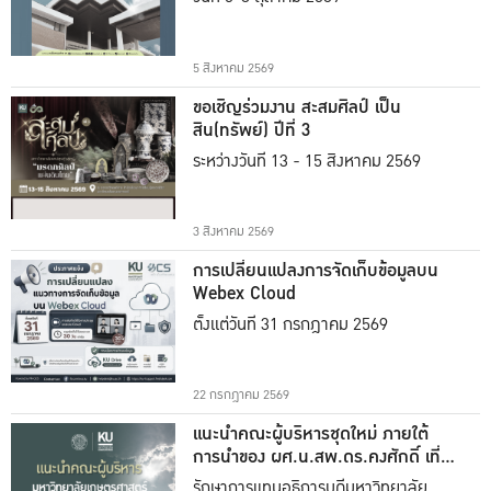
5 สิงหาคม 2569
ขอเชิญร่วมงาน สะสมศิลป์ เป็น
สิน(ทรัพย์) ปีที่ 3
ระหว่างวันที่ 13 - 15 สิงหาคม 2569
3 สิงหาคม 2569
การเปลี่ยนแปลงการจัดเก็บข้อมูลบน
Webex Cloud
ตั้งแต่วันที่ 31 กรกฎาคม 2569
22 กรกฎาคม 2569
แนะนำคณะผู้บริหารชุดใหม่ ภายใต้
การนำของ ผศ.น.สพ.ดร.คงศักดิ์ เที่ยง
ธรรม
รักษาการแทนอธิการบดีมหาวิทยาลัย