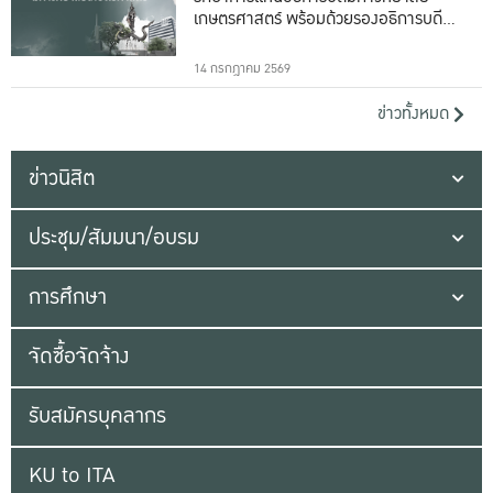
เกษตรศาสตร์ พร้อมด้วยรองอธิการบดีทั้ง
16 ท่าน
14 กรกฎาคม 2569
ข่าวทั้งหมด
ข่าวนิสิต
ประชุม/สัมมนา/อบรม
การศึกษา
จัดซื้อจัดจ้าง
รับสมัครบุคลากร
KU to ITA