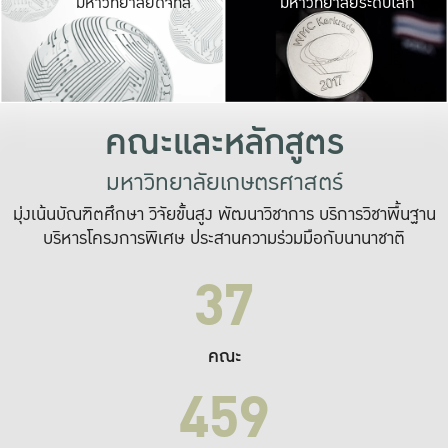
มหาวิทยาลัยดิจิทัล
มหาวิทยาลัยระดับโลก
เปลี่ยนแปลง และ
เพื่อทำงาน
ระบบสารสนเทศที่
คณะและหลักสูตร
มหาวิทยาลัยเกษตรศาสตร์
มุ่งเน้นบัณฑิตศึกษา วิจัยขั้นสูง พัฒนาวิชาการ บริการวิชาพื้นฐาน
บริหารโครงการพิเศษ ประสานความร่วมมือกับนานาชาติ
37
คณะ
459