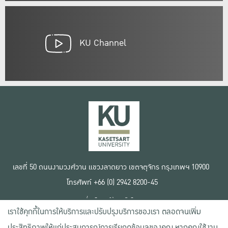
KU Channel
เลขที่ 50 ถนนงามวงศ์วาน แขวงลาดยาว เขตจตุจักร กรุงเทพฯ 10900
โทรศัพท์ +66 (0) 2942 8200-45
เงื่อนไขการใช้งานเว็บไซต์
เราใช้คุกกี้ในการให้บริการและปรับปรุงบริการของเรา ตลอดจนเพิ่ม
ข้อตกลงด้านสิทธิ์ใช้งาน
นโยบายความเป็นส่วนตัว
ประสิทธิภาพให้แก่ประสบการณ์การเรียกดูข้อมูลของคุณ หากคุณใช้งาน