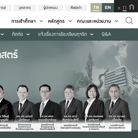
ก
ก
TH
EN
ก
ารย์
บุคลากร
ผู้ปกครอง
ศิษย์เก่า
การเข้าศึกษา
หลักสูตร
คณะและหน่วยงาน
ติดต่อ
แจ้งเรื่องการร้องเรียนทุจริต
Q&A