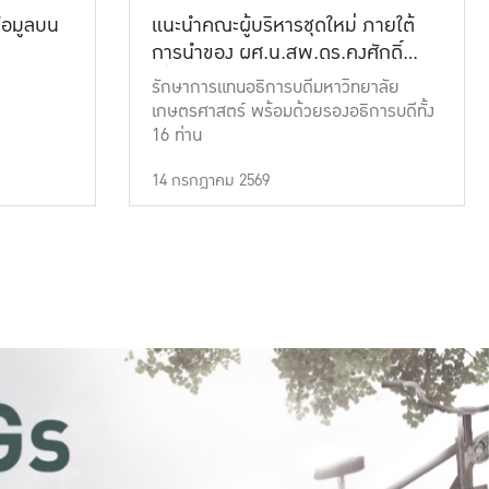
้อมูลบน
แนะนำคณะผู้บริหารชุดใหม่ ภายใต้
การนำของ ผศ.น.สพ.ดร.คงศักดิ์
เที่ยงธรรม
รักษาการแทนอธิการบดีมหาวิทยาลัย
เกษตรศาสตร์ พร้อมด้วยรองอธิการบดีทั้ง
16 ท่าน
14 กรกฎาคม 2569