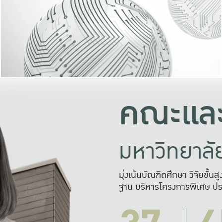
และความสุข
มองปัญหา
แก้ไขจากปั
และสร้างเครื
คณะและ
มหาวิทยาล
มุ่งเน้นบัณฑิตศึกษา วิจัยขั้น
ฐาน บริหารโครงการพิเศษ ปร