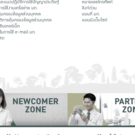
ะแนวปฏิบัติการใช้ปัญญาประดิษฐ์
หมายเลขโทรศัพท์
รใช้งานเครือข่าย มก.
ลิงก์ด่วน
้มครองข้อมูลส่วนบุคคล
แผนที่ มก.
ติการคุ้มครองข้อมูลส่วนบุคคล
แผนผังเว็บไซต์
้อินเตอร์เน็ต
ติในการใช้ e-mail มก.
สด
NEWCOMER
PART
ZONE
ZO
 เขตจตุจักร กรุงเทพฯ 10900
โทรศัพท์ +66 (0) 2942 8200-45