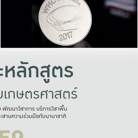
อย่างยั่งยืน
และผลักดันในการใช้ระบบส
ในภาพกว้าง
เพื่อการทำงานแบบ
ญหาจุดเล็กๆ
อข่ายขยายผล
สะดวก รวดเร
และนำไป
บริการด้าน AI อย
หลักสูตร
ัยเกษตรศาสตร์
สูง พัฒนาวิชาการ บริการวิชาพื้น
ะสานความร่วมมือกับนานาชาติ