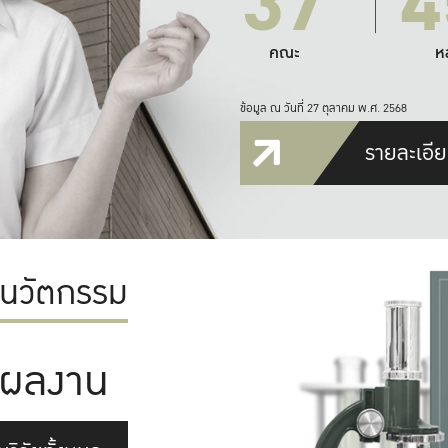
37
4
คณะ
ห
ข้อมูล ณ วันที่ 27 ตุลาคม พ.ศ. 2568
รายละเอีย
ะนวัตกรรม
ผลงาน