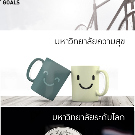
มหาวิทยาลัยความสุข
ย
สีเขียว
มหาวิทยาลัย
ก
สดใส หนาแน่น
ไม่ได้มีเป้าหมา
AN FOREST)
มหาวิทยาลัยชั้นนำทางด้านการว
ICULTURE)
แต่ KU มุ่งเน
าณ 1,400 ไร่
เพื่อสร้างคว
<< คลิก >>
ให้กับประชาชนใ
มหาวิทยาลัยระดับโลก
่อสังคม
มหาวิทยาลั
ามกินดีอยู่ดี
พร้อมที่จ