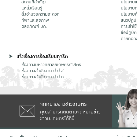
สถานที่สำคัญ
นโยบายแล
แหล่งเรียนรู้
นโยบายกา
สิ่งอำนวยความสะดวก
นโยบายคุ
กีฬาและสุขภาพ
แนวปฏิบั
ผลิตภัณฑ์ มก.
การเข้าใช
ข้อปฏิบั
ถ่ายทอด
แจ้งเรื่องการร้องเรียนทุจริต
ช่องทางมหาวิทยาลัยเกษตรศาสตร์
ช่องทางสำนักงาน ป.ป.ช.
ช่องทางสำนักงาน ป.ป.ท.
จดหมายข่าวชาวเกษตร
คุณสามารถติดตามจดหมายข่าว
ชาวม.เกษตรได้ที่นี่
เลขที่ 50 ถนนงามวงศ์วาน แขวงลาดยาว