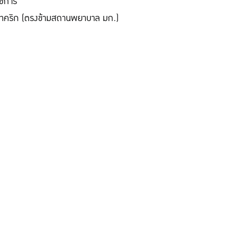
าชการ
นนสาคริก (ตรงข้ามสถานพยาบาล มก.)