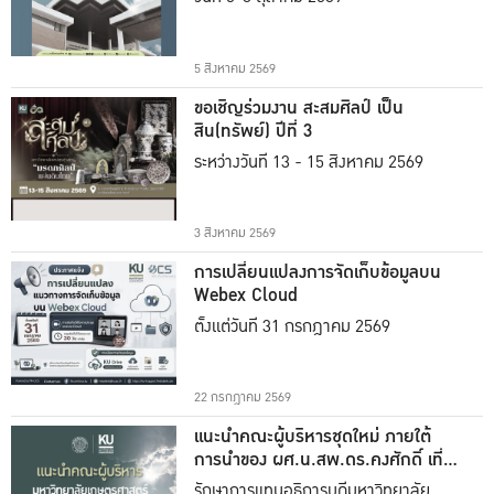
5 สิงหาคม 2569
ขอเชิญร่วมงาน สะสมศิลป์ เป็น
สิน(ทรัพย์) ปีที่ 3
ระหว่างวันที่ 13 - 15 สิงหาคม 2569
3 สิงหาคม 2569
การเปลี่ยนแปลงการจัดเก็บข้อมูลบน
Webex Cloud
ตั้งแต่วันที่ 31 กรกฎาคม 2569
22 กรกฎาคม 2569
แนะนำคณะผู้บริหารชุดใหม่ ภายใต้
การนำของ ผศ.น.สพ.ดร.คงศักดิ์ เที่ยง
ธรรม
รักษาการแทนอธิการบดีมหาวิทยาลัย