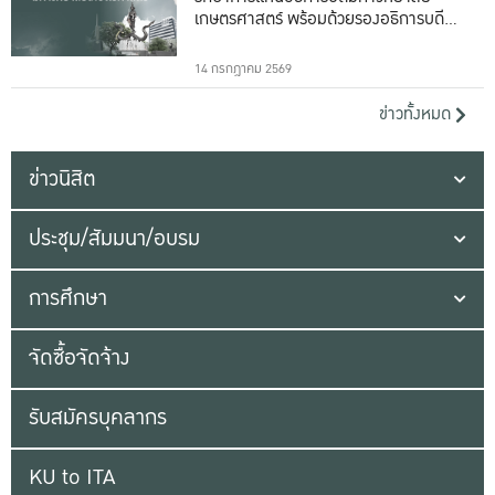
เกษตรศาสตร์ พร้อมด้วยรองอธิการบดีทั้ง
16 ท่าน
14 กรกฎาคม 2569
ข่าวทั้งหมด
ข่าวนิสิต
ประชุม/สัมมนา/อบรม
การศึกษา
จัดซื้อจัดจ้าง
รับสมัครบุคลากร
KU to ITA