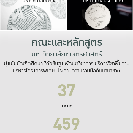
มหาวิทยาลัยดิจิทัล
มหาวิทยาลัยระดับโลก
เปลี่ยนแปลง และ
เพื่อทำงาน
ระบบสารสนเทศที่
คณะและหลักสูตร
มหาวิทยาลัยเกษตรศาสตร์
มุ่งเน้นบัณฑิตศึกษา วิจัยขั้นสูง พัฒนาวิชาการ บริการวิชาพื้นฐาน
บริหารโครงการพิเศษ ประสานความร่วมมือกับนานาชาติ
37
คณะ
459