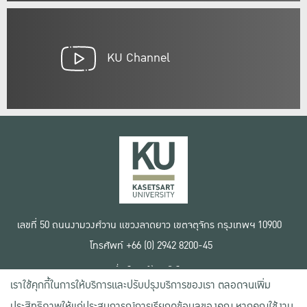
KU Channel
เลขที่ 50 ถนนงามวงศ์วาน แขวงลาดยาว เขตจตุจักร กรุงเทพฯ 10900
โทรศัพท์ +66 (0) 2942 8200-45
เงื่อนไขการใช้งานเว็บไซต์
เราใช้คุกกี้ในการให้บริการและปรับปรุงบริการของเรา ตลอดจนเพิ่ม
ข้อตกลงด้านสิทธิ์ใช้งาน
นโยบายความเป็นส่วนตัว
ประสิทธิภาพให้แก่ประสบการณ์การเรียกดูข้อมูลของคุณ หากคุณใช้งาน