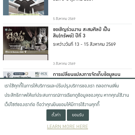
5 สิงหาคม 2569
ขอเชิญร่วมงาน สะสมศิลป์ เป็น
สิน(ทรัพย์) ปีที่ 3
ระหว่างวันที่ 13 - 15 สิงหาคม 2569
3 สิงหาคม 2569
การเปลี่ยนแปลงการจัดเก็บข้อมูลบน
Webex Cloud
เราใช้คุกกี้ในการให้บริการและปรับปรุงบริการของเรา ตลอดจนเพิ่ม
ตั้งแต่วันที่ 31 กรกฎาคม 2569
ประสิทธิภาพให้แก่ประสบการณ์การเรียกดูข้อมูลของคุณ หากคุณใช้งาน
เว็ปไซต์ของเราต่อ ถือว่าคุณยินยอมให้มีการใช้งานคุกกี้
22 กรกฎาคม 2569
ตั้งค่า
ยอมรับ
แนะนำคณะผู้บริหารชุดใหม่ ภายใต้
การนำของ ผศ.น.สพ.ดร.คงศักดิ์ เที่ยง
LEARN MORE HERE
ธรรม
รักษาการแทนอธิการบดีมหาวิทยาลัย