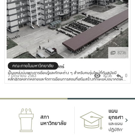
8236
คณะภายในมหาวิทยาลัย
คณะศิลปศาสตร์และวิทยาศาสตร์
เป็นแหล่งบ่มเพาะการเรียนรู้และทักษะต่าง ๆ สำหรับคนรุ่นใหม่ที่ทันสมัยมี
7 มิถุนายน 2563
8236
0
หลักสูตรหลากหลายและจัดการเรียนการสอนที่เสริมสร้างทักษะแห่งอนาคตเพื่อ
รองรับโลกที่เปลี่ยนแปลงอย่างรวดเร็วได้เรียนจริงและฝึกปฏิบัติจริง
แผน
สภา
ยุทธศาสตร์
มหาวิทยาลัย
และแผน
ปฏิบัติการ