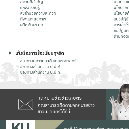
สถานที่สำคัญ
นโยบายแล
แหล่งเรียนรู้
นโยบายกา
สิ่งอำนวยความสะดวก
นโยบายคุ
กีฬาและสุขภาพ
แนวปฏิบั
ผลิตภัณฑ์ มก.
การเข้าใช
ข้อปฏิบั
ถ่ายทอด
แจ้งเรื่องการร้องเรียนทุจริต
ช่องทางมหาวิทยาลัยเกษตรศาสตร์
ช่องทางสำนักงาน ป.ป.ช.
ช่องทางสำนักงาน ป.ป.ท.
จดหมายข่าวชาวเกษตร
คุณสามารถติดตามจดหมายข่าว
ชาวม.เกษตรได้ที่นี่
เลขที่ 50 ถนนงามวงศ์วาน แขวงลาดยาว