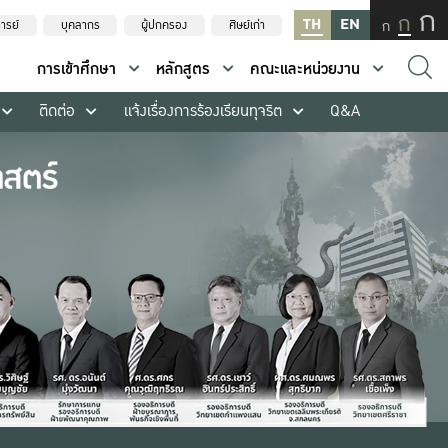
ก
ก
TH
EN
ก
ารย์
บุคลากร
ผู้ปกครอง
ศิษย์เก่า
การเข้าศึกษา
หลักสูตร
คณะและหน่วยงาน
ติดต่อ
แจ้งเรื่องการร้องเรียนทุจริต
Q&A