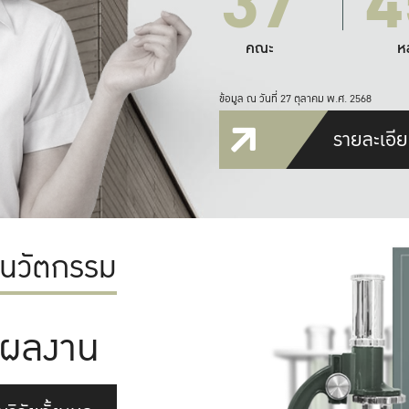
37
4
คณะ
ห
ข้อมูล ณ วันที่ 27 ตุลาคม พ.ศ. 2568
รายละเอีย
ะนวัตกรรม
ผลงาน