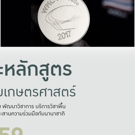
อย่างยั่งยืน
และผลักดันในการใช้ระบบส
ในภาพกว้าง
เพื่อการทำงานแบบ
ญหาจุดเล็กๆ
อข่ายขยายผล
สะดวก รวดเร
และนำไป
บริการด้าน AI อย
หลักสูตร
ัยเกษตรศาสตร์
สูง พัฒนาวิชาการ บริการวิชาพื้น
ะสานความร่วมมือกับนานาชาติ