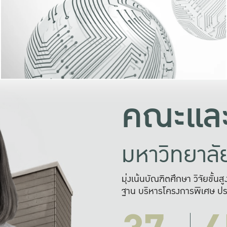
และความสุข
มองปัญหา
แก้ไขจากปั
และสร้างเครื
คณะและ
มหาวิทยาล
มุ่งเน้นบัณฑิตศึกษา วิจัยขั้น
ฐาน บริหารโครงการพิเศษ ปร