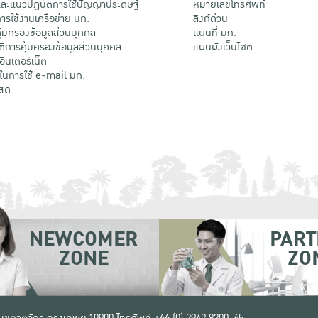
ะแนวปฏิบัติการใช้ปัญญาประดิษฐ์
หมายเลขโทรศัพท์
รใช้งานเครือข่าย มก.
ลิงก์ด่วน
้มครองข้อมูลส่วนบุคคล
แผนที่ มก.
ติการคุ้มครองข้อมูลส่วนบุคคล
แผนผังเว็บไซต์
้อินเตอร์เน็ต
ติในการใช้ e-mail มก.
สด
NEWCOMER
PART
ZONE
ZO
 เขตจตุจักร กรุงเทพฯ 10900
โทรศัพท์ +66 (0) 2942 8200-45