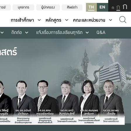
ก
ก
TH
EN
ก
ารย์
บุคลากร
ผู้ปกครอง
ศิษย์เก่า
การเข้าศึกษา
หลักสูตร
คณะและหน่วยงาน
ติดต่อ
แจ้งเรื่องการร้องเรียนทุจริต
Q&A