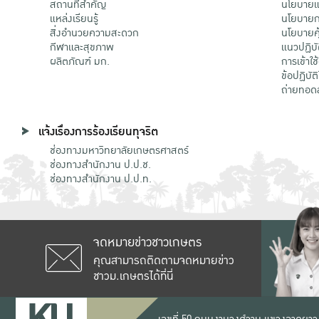
สถานที่สำคัญ
นโยบายแล
แหล่งเรียนรู้
นโยบายกา
สิ่งอำนวยความสะดวก
นโยบายคุ
กีฬาและสุขภาพ
แนวปฏิบั
ผลิตภัณฑ์ มก.
การเข้าใช
ข้อปฏิบั
ถ่ายทอด
แจ้งเรื่องการร้องเรียนทุจริต
ช่องทางมหาวิทยาลัยเกษตรศาสตร์
ช่องทางสำนักงาน ป.ป.ช.
ช่องทางสำนักงาน ป.ป.ท.
จดหมายข่าวชาวเกษตร
คุณสามารถติดตามจดหมายข่าว
ชาวม.เกษตรได้ที่นี่
เลขที่ 50 ถนนงามวงศ์วาน แขวงลาดยาว