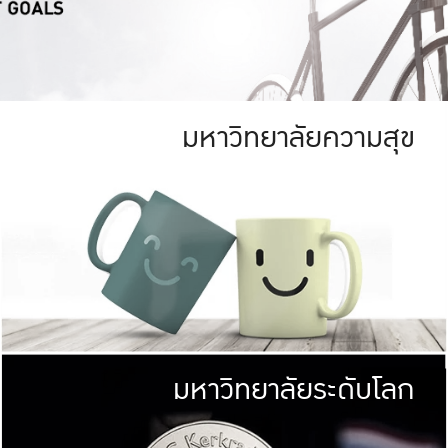
มหาวิทยาลัยความสุข
ย
สีเขียว
มหาวิทยาลัย
ก
สดใส หนาแน่น
ไม่ได้มีเป้าหมา
AN FOREST)
มหาวิทยาลัยชั้นนำทางด้านการว
ICULTURE)
แต่ KU มุ่งเน
าณ 1,400 ไร่
เพื่อสร้างคว
<< คลิก >>
ให้กับประชาชนใ
มหาวิทยาลัยระดับโลก
่อสังคม
มหาวิทยาลั
ามกินดีอยู่ดี
พร้อมที่จ