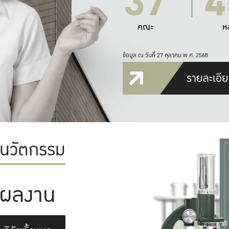
37
4
คณะ
ห
ข้อมูล ณ วันที่ 27 ตุลาคม พ.ศ. 2568
รายละเอีย
ะนวัตกรรม
ผลงาน