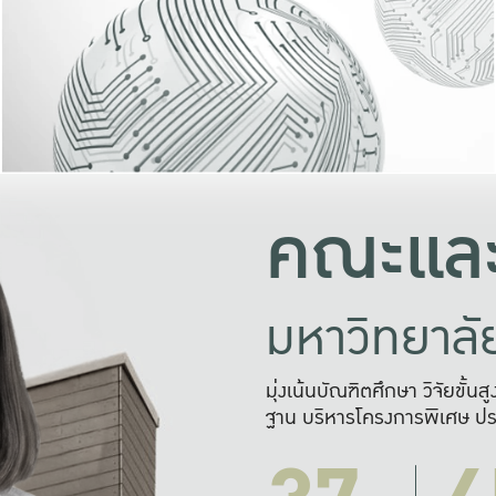
และความสุข
มองปัญหา
แก้ไขจากปั
และสร้างเครื
คณะและ
มหาวิทยาล
มุ่งเน้นบัณฑิตศึกษา วิจัยขั้น
ฐาน บริหารโครงการพิเศษ ปร