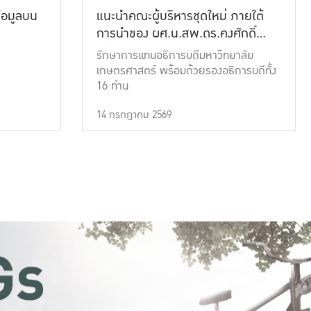
้อมูลบน
แนะนำคณะผู้บริหารชุดใหม่ ภายใต้
การนำของ ผศ.น.สพ.ดร.คงศักดิ์
เที่ยงธรรม
รักษาการแทนอธิการบดีมหาวิทยาลัย
เกษตรศาสตร์ พร้อมด้วยรองอธิการบดีทั้ง
16 ท่าน
14 กรกฎาคม 2569