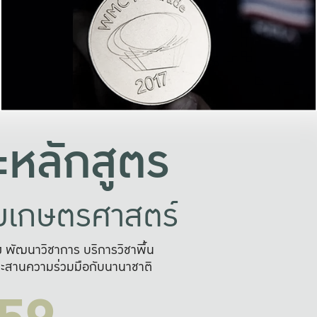
อย่างยั่งยืน
และผลักดันในการใช้ระบบส
ในภาพกว้าง
เพื่อการทำงานแบบ
ญหาจุดเล็กๆ
อข่ายขยายผล
สะดวก รวดเร
และนำไป
บริการด้าน AI อย
หลักสูตร
ัยเกษตรศาสตร์
สูง พัฒนาวิชาการ บริการวิชาพื้น
ะสานความร่วมมือกับนานาชาติ