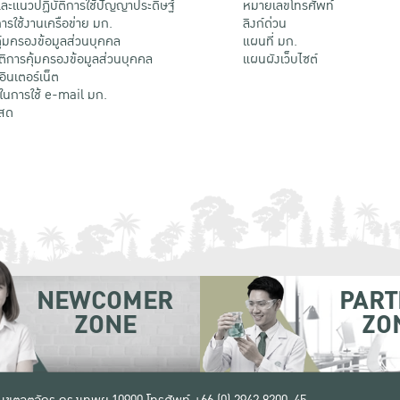
ะแนวปฏิบัติการใช้ปัญญาประดิษฐ์
หมายเลขโทรศัพท์
รใช้งานเครือข่าย มก.
ลิงก์ด่วน
้มครองข้อมูลส่วนบุคคล
แผนที่ มก.
ติการคุ้มครองข้อมูลส่วนบุคคล
แผนผังเว็บไซต์
้อินเตอร์เน็ต
ติในการใช้ e-mail มก.
สด
NEWCOMER
PART
ZONE
ZO
 เขตจตุจักร กรุงเทพฯ 10900
โทรศัพท์ +66 (0) 2942 8200-45