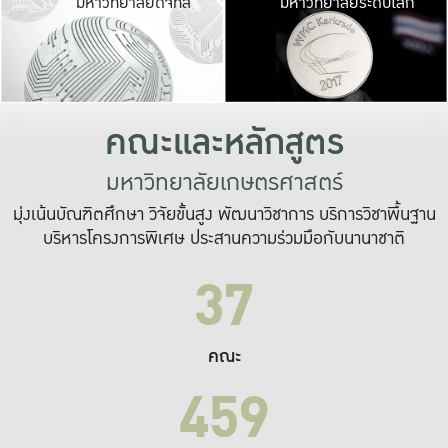
มหาวิทยาลัยดิจิทัล
มหาวิทยาลัยระดับโลก
เปลี่ยนแปลง และ
เพื่อทำงาน
ระบบสารสนเทศที่
คณะและหลักสูตร
มหาวิทยาลัยเกษตรศาสตร์
มุ่งเน้นบัณฑิตศึกษา วิจัยขั้นสูง พัฒนาวิชาการ บริการวิชาพื้นฐาน
บริหารโครงการพิเศษ ประสานความร่วมมือกับนานาชาติ
37
คณะ
459