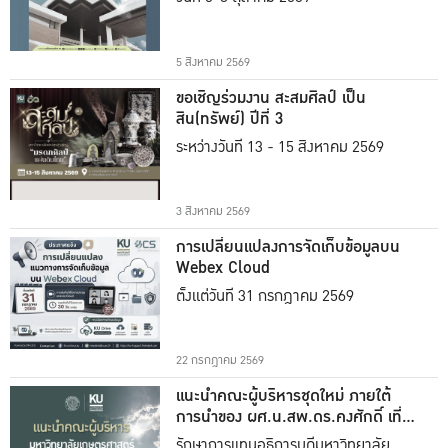
5 สิงหาคม 2569
ขอเชิญร่วมงาน สะสมศิลป์ เป็น
สิน(ทรัพย์) ปีที่ 3
ระหว่างวันที่ 13 - 15 สิงหาคม 2569
3 สิงหาคม 2569
การเปลี่ยนแปลงการจัดเก็บข้อมูลบน
Webex Cloud
ตั้งแต่วันที่ 31 กรกฎาคม 2569
22 กรกฎาคม 2569
แนะนำคณะผู้บริหารชุดใหม่ ภายใต้
การนำของ ผศ.น.สพ.ดร.คงศักดิ์ เที่ยง
ธรรม
รักษาการแทนอธิการบดีมหาวิทยาลัย