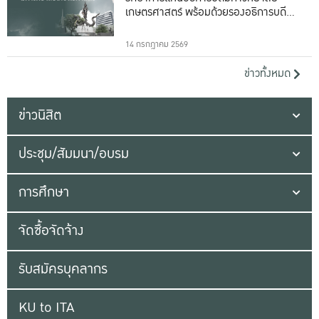
เกษตรศาสตร์ พร้อมด้วยรองอธิการบดีทั้ง
16 ท่าน
14 กรกฎาคม 2569
ข่าวทั้งหมด
ข่าวนิสิต
ประชุม/สัมมนา/อบรม
การศึกษา
จัดซื้อจัดจ้าง
รับสมัครบุคลากร
KU to ITA