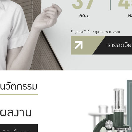
37
4
คณะ
ห
ข้อมูล ณ วันที่ 27 ตุลาคม พ.ศ. 2568
รายละเอีย
ะนวัตกรรม
ผลงาน