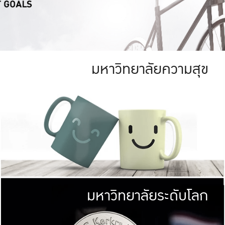
มหาวิทยาลัยความสุข
ย
สีเขียว
มหาวิทยาลัย
ก
สดใส หนาแน่น
ไม่ได้มีเป้าหมา
AN FOREST)
มหาวิทยาลัยชั้นนำทางด้านการว
ICULTURE)
แต่ KU มุ่งเน
าณ 1,400 ไร่
เพื่อสร้างคว
<< คลิก >>
ให้กับประชาชนใ
มหาวิทยาลัยระดับโลก
่อสังคม
มหาวิทยาลั
ามกินดีอยู่ดี
พร้อมที่จ