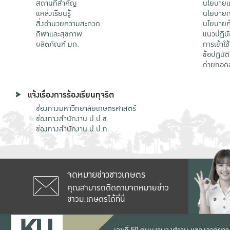
สถานที่สำคัญ
นโยบายแล
แหล่งเรียนรู้
นโยบายกา
สิ่งอำนวยความสะดวก
นโยบายคุ
กีฬาและสุขภาพ
แนวปฏิบั
ผลิตภัณฑ์ มก.
การเข้าใช
ข้อปฏิบั
ถ่ายทอด
แจ้งเรื่องการร้องเรียนทุจริต
ช่องทางมหาวิทยาลัยเกษตรศาสตร์
ช่องทางสำนักงาน ป.ป.ช.
ช่องทางสำนักงาน ป.ป.ท.
จดหมายข่าวชาวเกษตร
คุณสามารถติดตามจดหมายข่าว
ชาวม.เกษตรได้ที่นี่
เลขที่ 50 ถนนงามวงศ์วาน แขวงลาดยาว