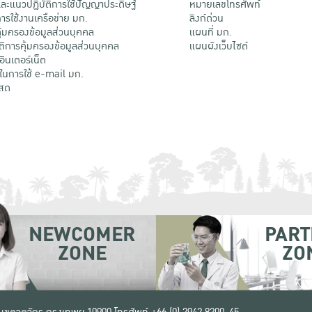
ะแนวปฏิบัติการใช้ปัญญาประดิษฐ์
หมายเลขโทรศัพท์
รใช้งานเครือข่าย มก.
ลิงก์ด่วน
้มครองข้อมูลส่วนบุคคล
แผนที่ มก.
ติการคุ้มครองข้อมูลส่วนบุคคล
แผนผังเว็บไซต์
้อินเตอร์เน็ต
ติในการใช้ e-mail มก.
สด
NEWCOMER
PART
ZONE
ZO
 เขตจตุจักร กรุงเทพฯ 10900
โทรศัพท์ +66 (0) 2942 8200-45