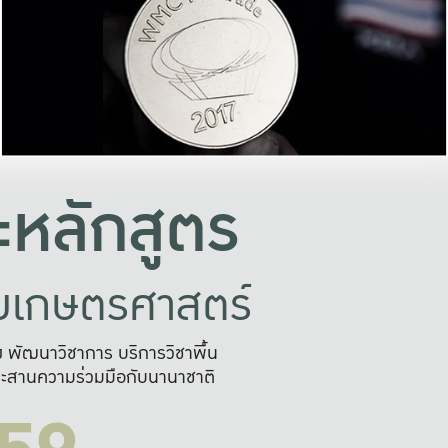
อย่างยั่งยืน
และผลักดันในการใช้ระบบส
ในภาพกว้าง
เพื่อการทำงานแบบ
ญหาจุดเล็กๆ
อข่ายขยายผล
สะดวก รวดเร
และนำไป
บริการด้าน AI อย
หลักสูตร
ัยเกษตรศาสตร์
สูง พัฒนาวิชาการ บริการวิชาพื้น
ะสานความร่วมมือกับนานาชาติ