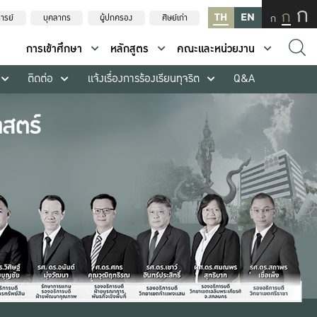
ก
ก
TH
EN
ก
ารย์
บุคลากร
ผู้ปกครอง
ศิษย์เก่า
การเข้าศึกษา
หลักสูตร
คณะและหน่วยงาน
ติดต่อ
แจ้งเรื่องการร้องเรียนทุจริต
Q&A