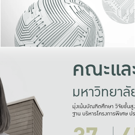
และความสุข
มองปัญหา
แก้ไขจากปั
และสร้างเครื
คณะและ
มหาวิทยาล
มุ่งเน้นบัณฑิตศึกษา วิจัยขั้น
ฐาน บริหารโครงการพิเศษ ปร