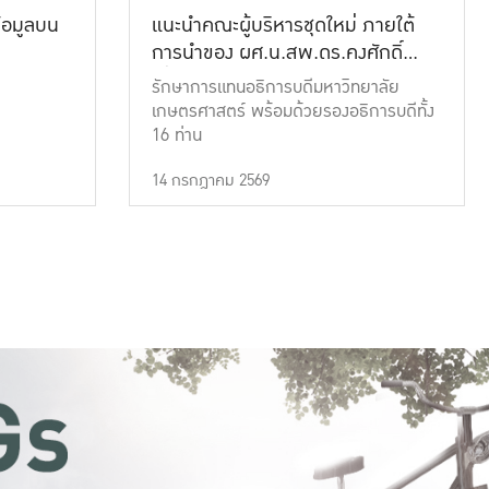
้อมูลบน
แนะนำคณะผู้บริหารชุดใหม่ ภายใต้
การนำของ ผศ.น.สพ.ดร.คงศักดิ์
เที่ยงธรรม
รักษาการแทนอธิการบดีมหาวิทยาลัย
เกษตรศาสตร์ พร้อมด้วยรองอธิการบดีทั้ง
16 ท่าน
14 กรกฎาคม 2569