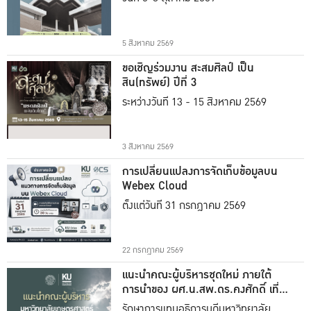
5 สิงหาคม 2569
ขอเชิญร่วมงาน สะสมศิลป์ เป็น
สิน(ทรัพย์) ปีที่ 3
ระหว่างวันที่ 13 - 15 สิงหาคม 2569
3 สิงหาคม 2569
การเปลี่ยนแปลงการจัดเก็บข้อมูลบน
Webex Cloud
ตั้งแต่วันที่ 31 กรกฎาคม 2569
22 กรกฎาคม 2569
แนะนำคณะผู้บริหารชุดใหม่ ภายใต้
การนำของ ผศ.น.สพ.ดร.คงศักดิ์ เที่ยง
ธรรม
รักษาการแทนอธิการบดีมหาวิทยาลัย