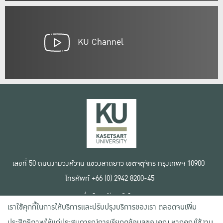
KU Channel
เลขที่ 50 ถนนงามวงศ์วาน แขวงลาดยาว เขตจตุจักร กรุงเทพฯ 10900
โทรศัพท์ +66 (0) 2942 8200-45
เงื่อนไขการใช้งานเว็บไซต์
เราใช้คุกกี้ในการให้บริการและปรับปรุงบริการของเรา ตลอดจนเพิ่ม
ข้อตกลงด้านสิทธิ์ใช้งาน
นโยบายความเป็นส่วนตัว
ประสิทธิภาพให้แก่ประสบการณ์การเรียกดูข้อมูลของคุณ หากคุณใช้งาน