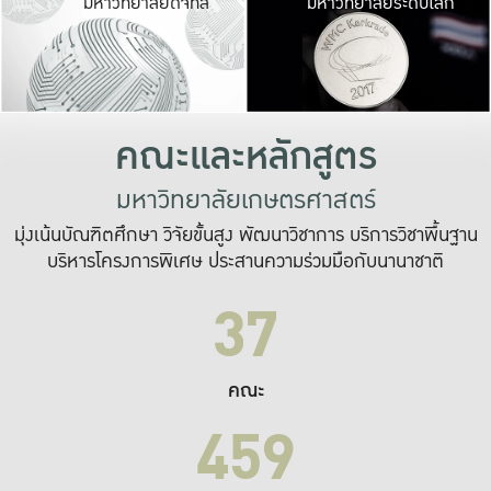
มหาวิทยาลัยดิจิทัล
มหาวิทยาลัยระดับโลก
เปลี่ยนแปลง และ
เพื่อทำงาน
ระบบสารสนเทศที่
คณะและหลักสูตร
มหาวิทยาลัยเกษตรศาสตร์
มุ่งเน้นบัณฑิตศึกษา วิจัยขั้นสูง พัฒนาวิชาการ บริการวิชาพื้นฐาน
บริหารโครงการพิเศษ ประสานความร่วมมือกับนานาชาติ
37
คณะ
459