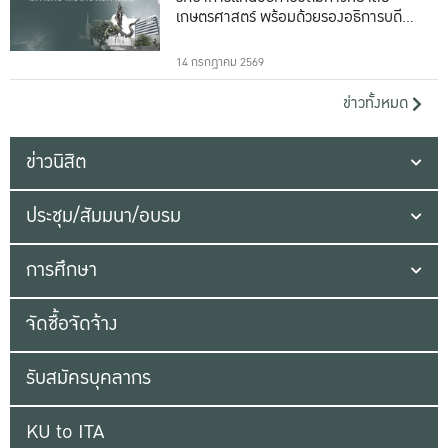
เกษตรศาสตร์ พร้อมด้วยรองอธิการบดีทั้ง
16 ท่าน
14 กรกฎาคม 2569
ข่าวทั้งหมด
ข่าวนิสิต
ประชุม/สัมมนา/อบรม
การศึกษา
จัดซื้อจัดจ้าง
รับสมัครบุคลากร
KU to ITA