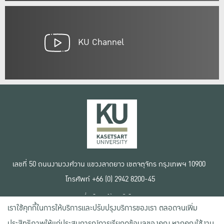
KU Channel
เลขที่ 50 ถนนงามวงศ์วาน แขวงลาดยาว เขตจตุจักร กรุงเทพฯ 10900
โทรศัพท์ +66 (0) 2942 8200-45
เงื่อนไขการใช้งานเว็บไซต์
เราใช้คุกกี้ในการให้บริการและปรับปรุงบริการของเรา ตลอดจนเพิ่ม
ข้อตกลงด้านสิทธิ์ใช้งาน
นโยบายความเป็นส่วนตัว
ประสิทธิภาพให้แก่ประสบการณ์การเรียกดูข้อมูลของคุณ หากคุณใช้งาน