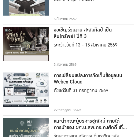
5 สิงหาคม 2569
ขอเชิญร่วมงาน สะสมศิลป์ เป็น
สิน(ทรัพย์) ปีที่ 3
ระหว่างวันที่ 13 - 15 สิงหาคม 2569
3 สิงหาคม 2569
การเปลี่ยนแปลงการจัดเก็บข้อมูลบน
Webex Cloud
ตั้งแต่วันที่ 31 กรกฎาคม 2569
22 กรกฎาคม 2569
แนะนำคณะผู้บริหารชุดใหม่ ภายใต้
การนำของ ผศ.น.สพ.ดร.คงศักดิ์ เที่ยง
ธรรม
รักษาการแทนอธิการบดีมหาวิทยาลัย