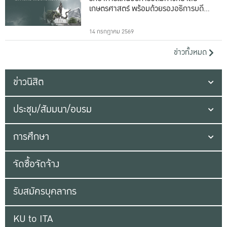
เกษตรศาสตร์ พร้อมด้วยรองอธิการบดีทั้ง
16 ท่าน
14 กรกฎาคม 2569
ข่าวทั้งหมด
ข่าวนิสิต
ประชุม/สัมมนา/อบรม
การศึกษา
จัดซื้อจัดจ้าง
รับสมัครบุคลากร
KU to ITA