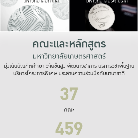
มหาวิทยาลัยดิจิทัล
มหาวิทยาลัยระดับโลก
เปลี่ยนแปลง และ
เพื่อทำงาน
ระบบสารสนเทศที่
คณะและหลักสูตร
มหาวิทยาลัยเกษตรศาสตร์
มุ่งเน้นบัณฑิตศึกษา วิจัยขั้นสูง พัฒนาวิชาการ บริการวิชาพื้นฐาน
บริหารโครงการพิเศษ ประสานความร่วมมือกับนานาชาติ
37
คณะ
459