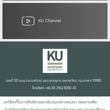
KU Channel
เลขที่ 50 ถนนงามวงศ์วาน แขวงลาดยาว เขตจตุจักร กรุงเทพฯ 10900
โทรศัพท์ +66 (0) 2942 8200-45
เงื่อนไขการใช้งานเว็บไซต์
เราใช้คุกกี้ในการให้บริการและปรับปรุงบริการของเรา ตลอดจนเพิ่ม
ข้อตกลงด้านสิทธิ์ใช้งาน
นโยบายความเป็นส่วนตัว
ประสิทธิภาพให้แก่ประสบการณ์การเรียกดูข้อมูลของคุณ หากคุณใช้งาน