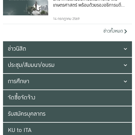
เกษตรศาสตร์ พร้อมด้วยรองอธิการบดีทั้ง
16 ท่าน
14 กรกฎาคม 2569
ข่าวทั้งหมด
ข่าวนิสิต
ประชุม/สัมมนา/อบรม
การศึกษา
จัดซื้อจัดจ้าง
รับสมัครบุคลากร
KU to ITA