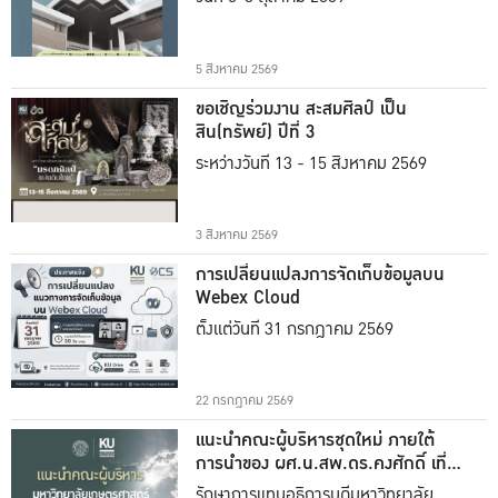
5 สิงหาคม 2569
ขอเชิญร่วมงาน สะสมศิลป์ เป็น
สิน(ทรัพย์) ปีที่ 3
ระหว่างวันที่ 13 - 15 สิงหาคม 2569
3 สิงหาคม 2569
การเปลี่ยนแปลงการจัดเก็บข้อมูลบน
Webex Cloud
ตั้งแต่วันที่ 31 กรกฎาคม 2569
22 กรกฎาคม 2569
แนะนำคณะผู้บริหารชุดใหม่ ภายใต้
การนำของ ผศ.น.สพ.ดร.คงศักดิ์ เที่ยง
ธรรม
รักษาการแทนอธิการบดีมหาวิทยาลัย