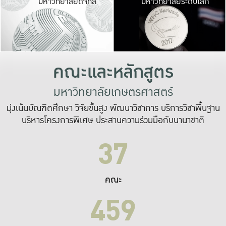
มหาวิทยาลัยดิจิทัล
มหาวิทยาลัยระดับโลก
เปลี่ยนแปลง และ
เพื่อทำงาน
ระบบสารสนเทศที่
คณะและหลักสูตร
มหาวิทยาลัยเกษตรศาสตร์
มุ่งเน้นบัณฑิตศึกษา วิจัยขั้นสูง พัฒนาวิชาการ บริการวิชาพื้นฐาน
บริหารโครงการพิเศษ ประสานความร่วมมือกับนานาชาติ
37
คณะ
459