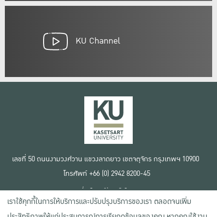
KU Channel
เลขที่ 50 ถนนงามวงศ์วาน แขวงลาดยาว เขตจตุจักร กรุงเทพฯ 10900
โทรศัพท์ +66 (0) 2942 8200-45
เงื่อนไขการใช้งานเว็บไซต์
เราใช้คุกกี้ในการให้บริการและปรับปรุงบริการของเรา ตลอดจนเพิ่ม
ข้อตกลงด้านสิทธิ์ใช้งาน
นโยบายความเป็นส่วนตัว
ประสิทธิภาพให้แก่ประสบการณ์การเรียกดูข้อมูลของคุณ หากคุณใช้งาน