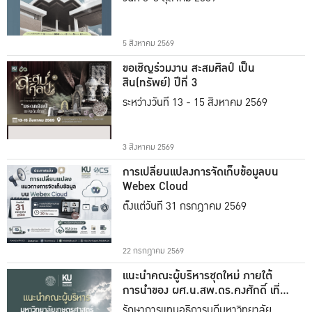
5 สิงหาคม 2569
ขอเชิญร่วมงาน สะสมศิลป์ เป็น
สิน(ทรัพย์) ปีที่ 3
ระหว่างวันที่ 13 - 15 สิงหาคม 2569
3 สิงหาคม 2569
การเปลี่ยนแปลงการจัดเก็บข้อมูลบน
Webex Cloud
ตั้งแต่วันที่ 31 กรกฎาคม 2569
22 กรกฎาคม 2569
แนะนำคณะผู้บริหารชุดใหม่ ภายใต้
การนำของ ผศ.น.สพ.ดร.คงศักดิ์ เที่ยง
ธรรม
รักษาการแทนอธิการบดีมหาวิทยาลัย