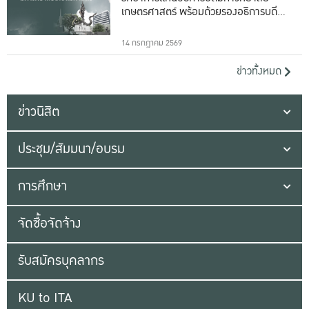
เกษตรศาสตร์ พร้อมด้วยรองอธิการบดีทั้ง
16 ท่าน
14 กรกฎาคม 2569
ข่าวทั้งหมด
ข่าวนิสิต
ประชุม/สัมมนา/อบรม
การศึกษา
จัดซื้อจัดจ้าง
รับสมัครบุคลากร
KU to ITA