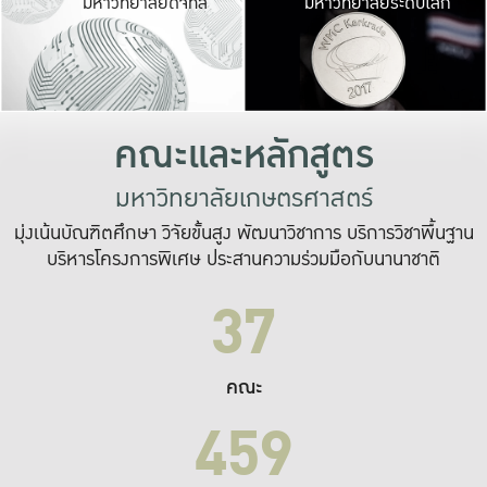
มหาวิทยาลัยดิจิทัล
มหาวิทยาลัยระดับโลก
เปลี่ยนแปลง และ
เพื่อทำงาน
ระบบสารสนเทศที่
คณะและหลักสูตร
มหาวิทยาลัยเกษตรศาสตร์
มุ่งเน้นบัณฑิตศึกษา วิจัยขั้นสูง พัฒนาวิชาการ บริการวิชาพื้นฐาน
บริหารโครงการพิเศษ ประสานความร่วมมือกับนานาชาติ
37
คณะ
459