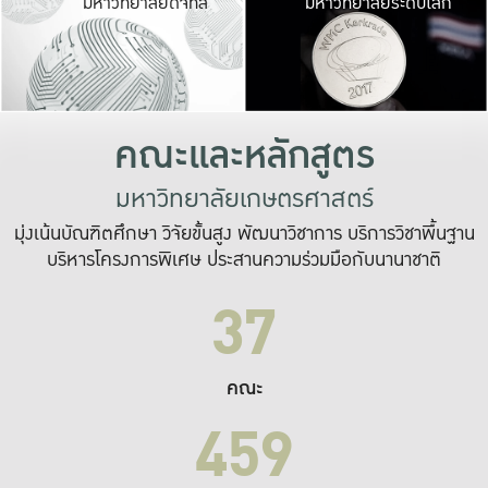
มหาวิทยาลัยดิจิทัล
มหาวิทยาลัยระดับโลก
เปลี่ยนแปลง และ
เพื่อทำงาน
ระบบสารสนเทศที่
คณะและหลักสูตร
มหาวิทยาลัยเกษตรศาสตร์
มุ่งเน้นบัณฑิตศึกษา วิจัยขั้นสูง พัฒนาวิชาการ บริการวิชาพื้นฐาน
บริหารโครงการพิเศษ ประสานความร่วมมือกับนานาชาติ
37
คณะ
459