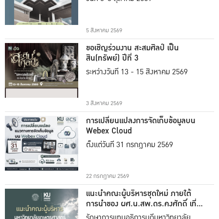
5 สิงหาคม 2569
ขอเชิญร่วมงาน สะสมศิลป์ เป็น
สิน(ทรัพย์) ปีที่ 3
ระหว่างวันที่ 13 - 15 สิงหาคม 2569
3 สิงหาคม 2569
การเปลี่ยนแปลงการจัดเก็บข้อมูลบน
Webex Cloud
ตั้งแต่วันที่ 31 กรกฎาคม 2569
22 กรกฎาคม 2569
แนะนำคณะผู้บริหารชุดใหม่ ภายใต้
การนำของ ผศ.น.สพ.ดร.คงศักดิ์ เที่ยง
ธรรม
รักษาการแทนอธิการบดีมหาวิทยาลัย