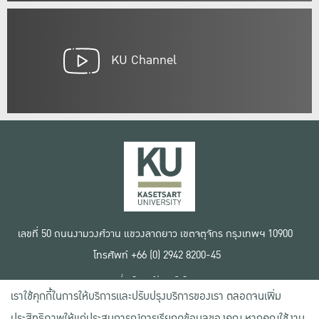
KU Channel
เลขที่ 50 ถนนงามวงศ์วาน แขวงลาดยาว เขตจตุจักร กรุงเทพฯ 10900
โทรศัพท์ +66 (0) 2942 8200-45
เงื่อนไขการใช้งานเว็บไซต์
เราใช้คุกกี้ในการให้บริการและปรับปรุงบริการของเรา ตลอดจนเพิ่ม
ข้อตกลงด้านสิทธิ์ใช้งาน
นโยบายความเป็นส่วนตัว
ประสิทธิภาพให้แก่ประสบการณ์การเรียกดูข้อมูลของคุณ หากคุณใช้งาน