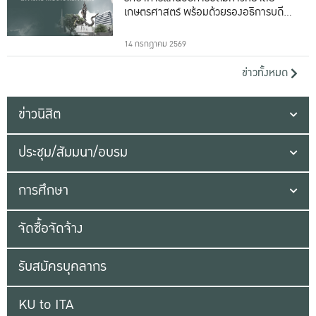
เกษตรศาสตร์ พร้อมด้วยรองอธิการบดีทั้ง
16 ท่าน
14 กรกฎาคม 2569
ข่าวทั้งหมด
ข่าวนิสิต
ประชุม/สัมมนา/อบรม
การศึกษา
จัดซื้อจัดจ้าง
รับสมัครบุคลากร
KU to ITA