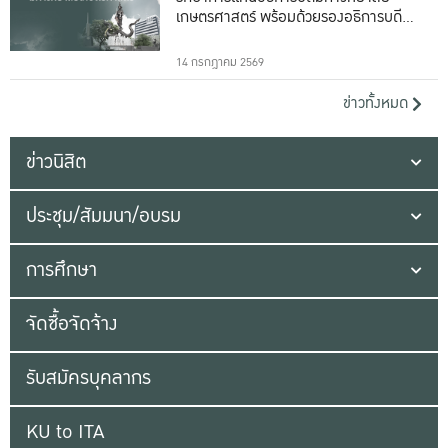
เกษตรศาสตร์ พร้อมด้วยรองอธิการบดีทั้ง
16 ท่าน
14 กรกฎาคม 2569
ข่าวทั้งหมด
ข่าวนิสิต
ประชุม/สัมมนา/อบรม
การศึกษา
จัดซื้อจัดจ้าง
รับสมัครบุคลากร
KU to ITA