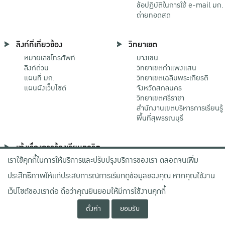
ข้อปฏิบัติในการใช้ e-mail มก.
ถ่ายทอดสด
ลิงก์ที่เกี่ยวข้อง
วิทยาเขต
หมายเลขโทรศัพท์
บางเขน
ลิงก์ด่วน
วิทยาเขตกําแพงแสน
แผนที่ มก.
วิทยาเขตเฉลิมพระเกียรติ
แผนผังเว็บไซต์
จังหวัดสกลนคร
วิทยาเขตศรีราชา
สำนักงานเขตบริหารการเรียนรู้
พื้นที่สุพรรณบุรี
แจ้งเรื่องการร้องเรียนทุจริต
เราใช้คุกกี้ในการให้บริการและปรับปรุงบริการของเรา ตลอดจนเพิ่ม
ช่องทางมหาวิทยาลัย
เกษตรศาสตร์
ประสิทธิภาพให้แก่ประสบการณ์การเรียกดูข้อมูลของคุณ หากคุณใช้งาน
ช่องทางสำนักงาน ป.ป.ช.
ช่องทางสำนักงาน ป.ป.ท.
เว็ปไซต์ของเราต่อ ถือว่าคุณยินยอมให้มีการใช้งานคุกกี้
ตั้งค่า
ยอมรับ