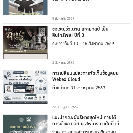
5 สิงหาคม 2569
ขอเชิญร่วมงาน สะสมศิลป์ เป็น
สิน(ทรัพย์) ปีที่ 3
ระหว่างวันที่ 13 - 15 สิงหาคม 2569
3 สิงหาคม 2569
การเปลี่ยนแปลงการจัดเก็บข้อมูลบน
Webex Cloud
ตั้งแต่วันที่ 31 กรกฎาคม 2569
22 กรกฎาคม 2569
แนะนำคณะผู้บริหารชุดใหม่ ภายใต้
การนำของ ผศ.น.สพ.ดร.คงศักดิ์ เที่ยง
ธรรม
รักษาการแทนอธิการบดีมหาวิทยาลัย