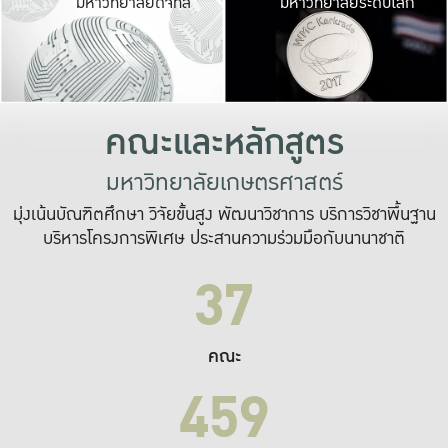
มหาวิทยาลัยดิจิทัล
มหาวิทยาลัยระดับโลก
เปลี่ยนแปลง และ
เพื่อทำงาน
ระบบสารสนเทศที่
คณะและหลักสูตร
มหาวิทยาลัยเกษตรศาสตร์
มุ่งเน้นบัณฑิตศึกษา วิจัยขั้นสูง พัฒนาวิชาการ บริการวิชาพื้นฐาน
บริหารโครงการพิเศษ ประสานความร่วมมือกับนานาชาติ
37
คณะ
459