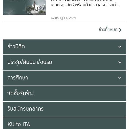
เกษตรศาสตร์ พร้อมด้วยรองอธิการบดีทั้ง
16 ท่าน
14 กรกฎาคม 2569
ข่าวทั้งหมด
ข่าวนิสิต
ประชุม/สัมมนา/อบรม
การศึกษา
จัดซื้อจัดจ้าง
รับสมัครบุคลากร
KU to ITA