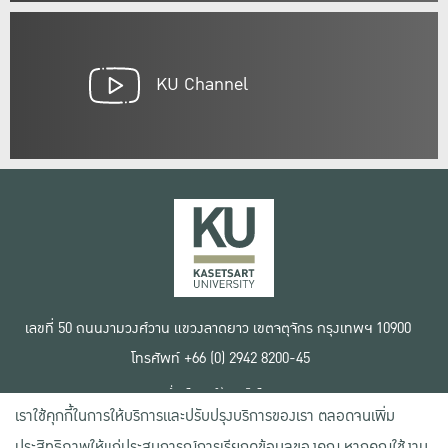
KU Channel
เลขที่ 50 ถนนงามวงศ์วาน แขวงลาดยาว เขตจตุจักร กรุงเทพฯ 10900
โทรศัพท์ +66 (0) 2942 8200-45
เงื่อนไขการใช้งานเว็บไซต์
เราใช้คุกกี้ในการให้บริการและปรับปรุงบริการของเรา ตลอดจนเพิ่ม
ข้อตกลงด้านสิทธิ์ใช้งาน
นโยบายความเป็นส่วนตัว
ประสิทธิภาพให้แก่ประสบการณ์การเรียกดูข้อมูลของคุณ หากคุณใช้งาน