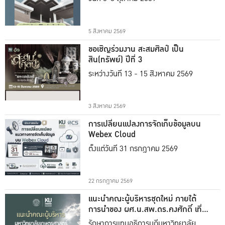
5 สิงหาคม 2569
ขอเชิญร่วมงาน สะสมศิลป์ เป็น
สิน(ทรัพย์) ปีที่ 3
ระหว่างวันที่ 13 - 15 สิงหาคม 2569
3 สิงหาคม 2569
การเปลี่ยนแปลงการจัดเก็บข้อมูลบน
Webex Cloud
ตั้งแต่วันที่ 31 กรกฎาคม 2569
22 กรกฎาคม 2569
แนะนำคณะผู้บริหารชุดใหม่ ภายใต้
การนำของ ผศ.น.สพ.ดร.คงศักดิ์ เที่ยง
ธรรม
รักษาการแทนอธิการบดีมหาวิทยาลัย