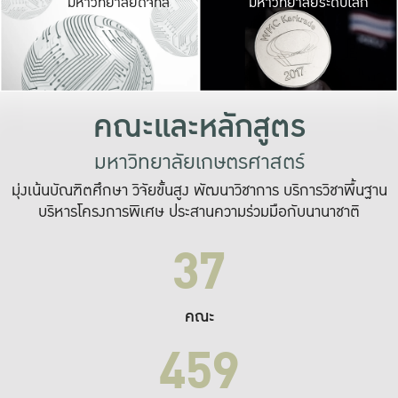
มหาวิทยาลัยดิจิทัล
มหาวิทยาลัยระดับโลก
เปลี่ยนแปลง และ
เพื่อทำงาน
ระบบสารสนเทศที่
คณะและหลักสูตร
มหาวิทยาลัยเกษตรศาสตร์
มุ่งเน้นบัณฑิตศึกษา วิจัยขั้นสูง พัฒนาวิชาการ บริการวิชาพื้นฐาน
บริหารโครงการพิเศษ ประสานความร่วมมือกับนานาชาติ
37
คณะ
459