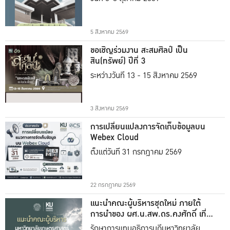
5 สิงหาคม 2569
ขอเชิญร่วมงาน สะสมศิลป์ เป็น
สิน(ทรัพย์) ปีที่ 3
ระหว่างวันที่ 13 - 15 สิงหาคม 2569
3 สิงหาคม 2569
การเปลี่ยนแปลงการจัดเก็บข้อมูลบน
Webex Cloud
ตั้งแต่วันที่ 31 กรกฎาคม 2569
22 กรกฎาคม 2569
แนะนำคณะผู้บริหารชุดใหม่ ภายใต้
การนำของ ผศ.น.สพ.ดร.คงศักดิ์ เที่ยง
ธรรม
รักษาการแทนอธิการบดีมหาวิทยาลัย