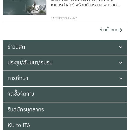
เกษตรศาสตร์ พร้อมด้วยรองอธิการบดีทั้ง
16 ท่าน
14 กรกฎาคม 2569
ข่าวทั้งหมด
ข่าวนิสิต
ประชุม/สัมมนา/อบรม
การศึกษา
จัดซื้อจัดจ้าง
รับสมัครบุคลากร
KU to ITA