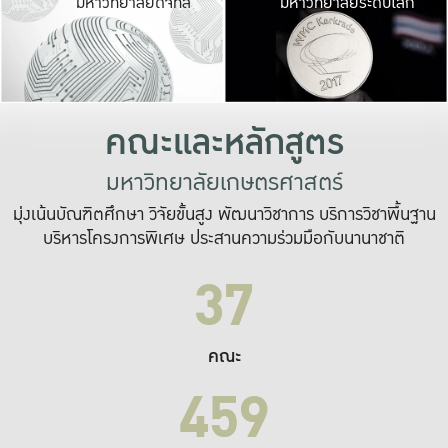
มหาวิทยาลัยดิจิทัล
มหาวิทยาลัยระดับโลก
เปลี่ยนแปลง และ
เพื่อทำงาน
ระบบสารสนเทศที่
คณะและหลักสูตร
มหาวิทยาลัยเกษตรศาสตร์
มุ่งเน้นบัณฑิตศึกษา วิจัยขั้นสูง พัฒนาวิชาการ บริการวิชาพื้นฐาน
บริหารโครงการพิเศษ ประสานความร่วมมือกับนานาชาติ
37
คณะ
459