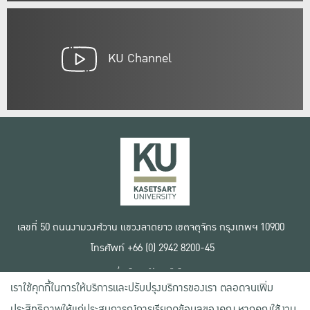
KU Channel
เลขที่ 50 ถนนงามวงศ์วาน แขวงลาดยาว เขตจตุจักร กรุงเทพฯ 10900
โทรศัพท์ +66 (0) 2942 8200-45
เงื่อนไขการใช้งานเว็บไซต์
เราใช้คุกกี้ในการให้บริการและปรับปรุงบริการของเรา ตลอดจนเพิ่ม
ข้อตกลงด้านสิทธิ์ใช้งาน
นโยบายความเป็นส่วนตัว
ประสิทธิภาพให้แก่ประสบการณ์การเรียกดูข้อมูลของคุณ หากคุณใช้งาน