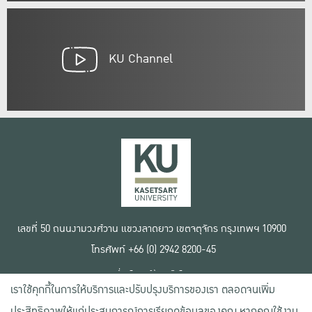
KU Channel
เลขที่ 50 ถนนงามวงศ์วาน แขวงลาดยาว เขตจตุจักร กรุงเทพฯ 10900
โทรศัพท์ +66 (0) 2942 8200-45
เงื่อนไขการใช้งานเว็บไซต์
เราใช้คุกกี้ในการให้บริการและปรับปรุงบริการของเรา ตลอดจนเพิ่ม
ข้อตกลงด้านสิทธิ์ใช้งาน
นโยบายความเป็นส่วนตัว
ประสิทธิภาพให้แก่ประสบการณ์การเรียกดูข้อมูลของคุณ หากคุณใช้งาน