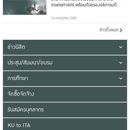
เกษตรศาสตร์ พร้อมด้วยรองอธิการบดีทั้ง
16 ท่าน
14 กรกฎาคม 2569
ข่าวทั้งหมด
ข่าวนิสิต
ประชุม/สัมมนา/อบรม
การศึกษา
จัดซื้อจัดจ้าง
รับสมัครบุคลากร
KU to ITA