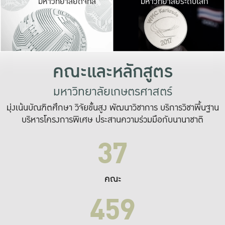
มหาวิทยาลัยดิจิทัล
มหาวิทยาลัยระดับโลก
เปลี่ยนแปลง และ
เพื่อทำงาน
ระบบสารสนเทศที่
คณะและหลักสูตร
มหาวิทยาลัยเกษตรศาสตร์
มุ่งเน้นบัณฑิตศึกษา วิจัยขั้นสูง พัฒนาวิชาการ บริการวิชาพื้นฐาน
บริหารโครงการพิเศษ ประสานความร่วมมือกับนานาชาติ
37
คณะ
459