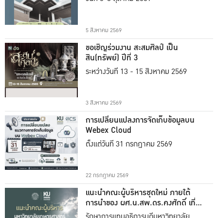
5 สิงหาคม 2569
ขอเชิญร่วมงาน สะสมศิลป์ เป็น
สิน(ทรัพย์) ปีที่ 3
ระหว่างวันที่ 13 - 15 สิงหาคม 2569
3 สิงหาคม 2569
การเปลี่ยนแปลงการจัดเก็บข้อมูลบน
Webex Cloud
ตั้งแต่วันที่ 31 กรกฎาคม 2569
22 กรกฎาคม 2569
แนะนำคณะผู้บริหารชุดใหม่ ภายใต้
การนำของ ผศ.น.สพ.ดร.คงศักดิ์ เที่ยง
ธรรม
รักษาการแทนอธิการบดีมหาวิทยาลัย